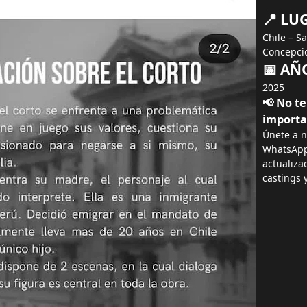
📍 LU
Chile – S
Concepció
📅 AÑ
2025
📢 No t
import
Únete a n
WhatsApp 
actualiza
castings 