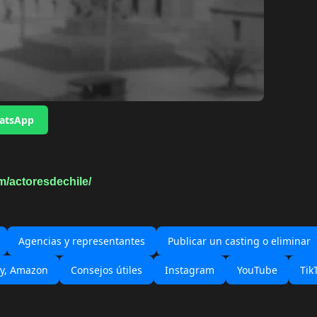
hatsApp
m/actoresdechile/
Agencias y representantes
Publicar un casting o eliminar
ey, Amazon
Consejos útiles
Instagram
YouTube
Tik