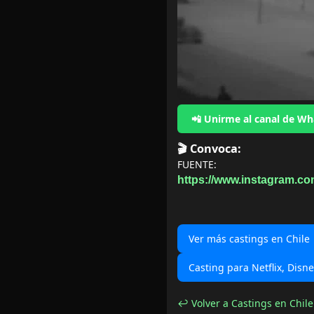
📲 Unirme al canal de W
🎬 Convoca:
FUENTE:
https://www.instagram.co
Ver más castings en Chile
Casting para Netflix, Disn
↩ Volver a Castings en Chile