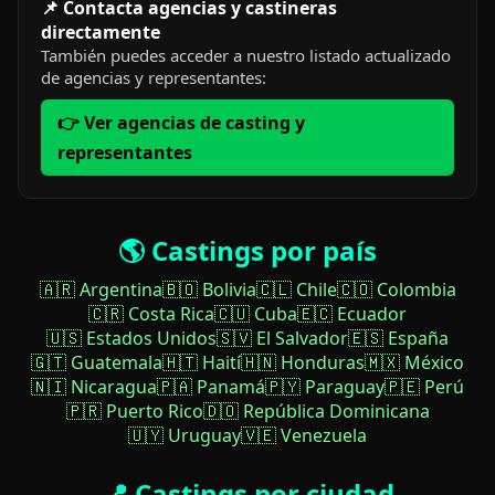
📌 Contacta agencias y castineras
directamente
También puedes acceder a nuestro listado actualizado
de agencias y representantes:
👉 Ver agencias de casting y
representantes
🌎 Castings por país
🇦🇷 Argentina
🇧🇴 Bolivia
🇨🇱 Chile
🇨🇴 Colombia
🇨🇷 Costa Rica
🇨🇺 Cuba
🇪🇨 Ecuador
🇺🇸 Estados Unidos
🇸🇻 El Salvador
🇪🇸 España
🇬🇹 Guatemala
🇭🇹 Haití
🇭🇳 Honduras
🇲🇽 México
🇳🇮 Nicaragua
🇵🇦 Panamá
🇵🇾 Paraguay
🇵🇪 Perú
🇵🇷 Puerto Rico
🇩🇴 República Dominicana
🇺🇾 Uruguay
🇻🇪 Venezuela
📍 Castings por ciudad