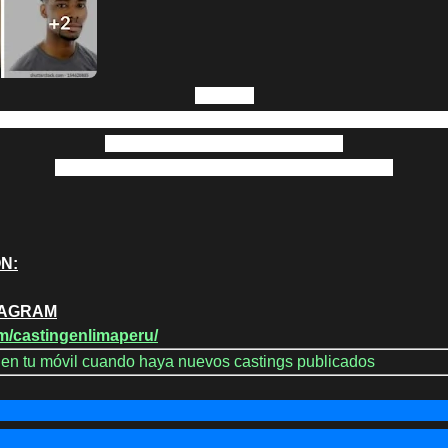
Casting:
 30 años con look moderno. Que esté disponibles para filmar el
Escribir al WhatsApp 994068079.
Interesados enviar foto y video de presentación.
ÓN:
STAGRAM
m/castingenlimaperu/
s en tu móvil cuando haya nuevos castings publicados