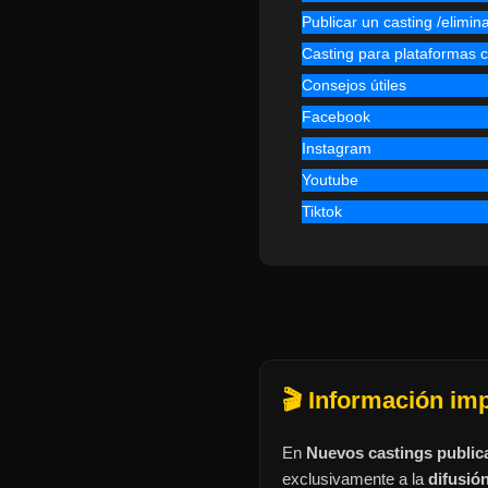
Publicar un casting /elimin
Casting para plataforma
Consejos útiles
Facebook
Instagram
Youtube
Tiktok
🎬 Información im
En
Nuevos castings public
exclusivamente a la
difusió