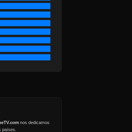
ineTV.com
nos dedicamos
s países.