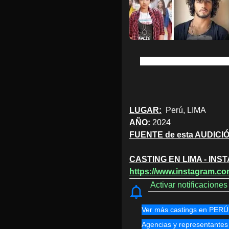
Chicas y chicos de 13 a
LUGAR:
Perú, LIMA
AÑO:
2024
FUENTE de esta AUDICI
CASTING EN LIMA - IN
https://www.instagram.co
Activar notificacione
Ver más castings en PERÚ
Agencias y representantes