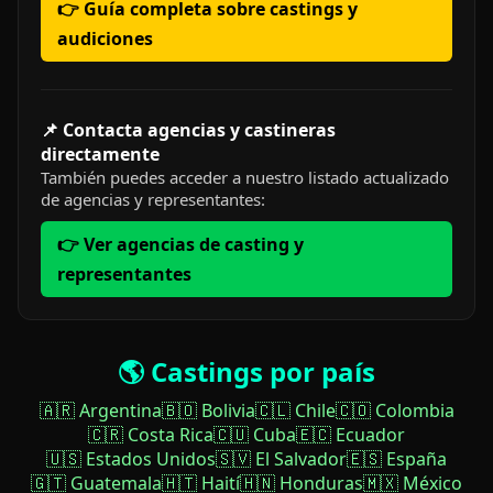
👉 Guía completa sobre castings y
audiciones
📌 Contacta agencias y castineras
directamente
También puedes acceder a nuestro listado actualizado
de agencias y representantes:
👉 Ver agencias de casting y
representantes
🌎 Castings por país
🇦🇷 Argentina
🇧🇴 Bolivia
🇨🇱 Chile
🇨🇴 Colombia
🇨🇷 Costa Rica
🇨🇺 Cuba
🇪🇨 Ecuador
🇺🇸 Estados Unidos
🇸🇻 El Salvador
🇪🇸 España
🇬🇹 Guatemala
🇭🇹 Haití
🇭🇳 Honduras
🇲🇽 México