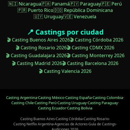
🇳🇮 Nicaragua
🇵🇦 Panamá
🇵🇾 Paraguay
🇵🇪 Perú
🇵🇷 Puerto Rico
🇩🇴 República Dominicana
🇺🇾 Uruguay
🇻🇪 Venezuela
📍 Castings por ciudad
🎬 Casting Buenos Aires 2026
🎬 Casting Córdoba 2026
🎬 Casting Rosario 2026
🎬 Casting CDMX 2026
🎬 Casting Guadalajara 2026
🎬 Casting Monterrey 2026
🎬 Casting Madrid 2026
🎬 Casting Barcelona 2026
🎬 Casting Valencia 2026
Casting Argentina
·
Casting México
·
Casting España
·
Casting Colombia
·
Casting Chile
·
Casting Perú
·
Casting Uruguay
·
Casting Paraguay
·
Casting Ecuador
·
Casting Bolivia
Casting Buenos Aires
·
Casting Córdoba
·
Casting Rosario
·
Casting Netflix Argentina
·
Agencias de Actores
·
Guía de Castings
·
Audiciones 2026