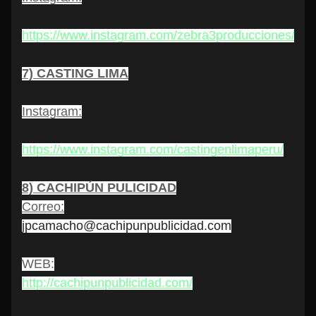
https://www.instagram.com/zebra3producciones/
7) CASTING LIMA
Instagram:
https://www.instagram.com/castingenlimaperu/
8) CACHIPÚN PULICIDAD
Correo
:
jpcamacho@cachipunpublicidad.com
WEB:
http://cachipunpublicidad.com/