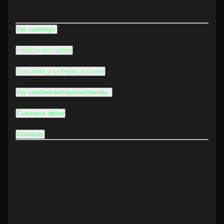
Ver castings
Publicar un casting
Suscribite y te llegan al correo
Ver castineras/representantes
Consejos útiles
Contacto