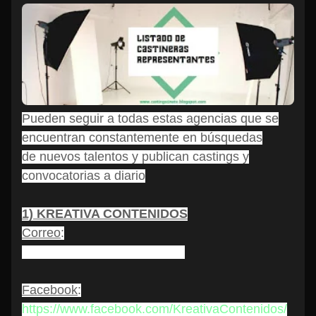
Pueden seguir a todas estas agencias que se
encuentran constantemente en búsquedas
de
nuevos talentos y publican castings y
convocatorias a diario
1) KREATIVA CONTENIDOS
Correo
:
modeloskreativa@gmail.com
Facebook
:
https://www.facebook.com/KreativaContenidos/