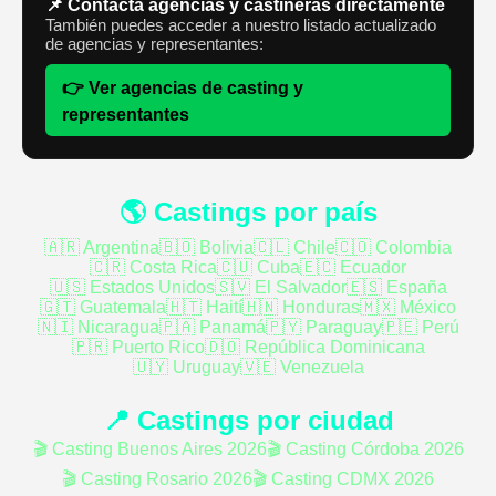
📌 Contacta agencias y castineras directamente
También puedes acceder a nuestro listado actualizado
de agencias y representantes:
👉 Ver agencias de casting y
representantes
🌎 Castings por país
🇦🇷 Argentina
🇧🇴 Bolivia
🇨🇱 Chile
🇨🇴 Colombia
🇨🇷 Costa Rica
🇨🇺 Cuba
🇪🇨 Ecuador
🇺🇸 Estados Unidos
🇸🇻 El Salvador
🇪🇸 España
🇬🇹 Guatemala
🇭🇹 Haití
🇭🇳 Honduras
🇲🇽 México
🇳🇮 Nicaragua
🇵🇦 Panamá
🇵🇾 Paraguay
🇵🇪 Perú
🇵🇷 Puerto Rico
🇩🇴 República Dominicana
🇺🇾 Uruguay
🇻🇪 Venezuela
📍 Castings por ciudad
🎬 Casting Buenos Aires 2026
🎬 Casting Córdoba 2026
🎬 Casting Rosario 2026
🎬 Casting CDMX 2026