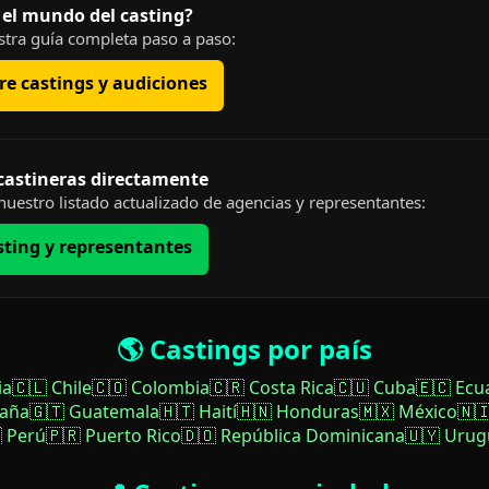
 el mundo del casting?
tra guía completa paso a paso:
e castings y audiciones
 castineras directamente
uestro listado actualizado de agencias y representantes:
sting y representantes
🌎 Castings por país
ia
🇨🇱 Chile
🇨🇴 Colombia
🇨🇷 Costa Rica
🇨🇺 Cuba
🇪🇨 Ecu
paña
🇬🇹 Guatemala
🇭🇹 Haití
🇭🇳 Honduras
🇲🇽 México
🇳
 Perú
🇵🇷 Puerto Rico
🇩🇴 República Dominicana
🇺🇾 Urug