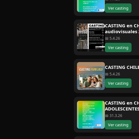
Ver casting
CASTING en CH
audiovisuales
📅 5.4.26
Ver casting
CASTING CHILE
📅 5.4.26
Ver casting
CASTING en CH
ADOLESCENTES
📅 31.3.26
Ver casting