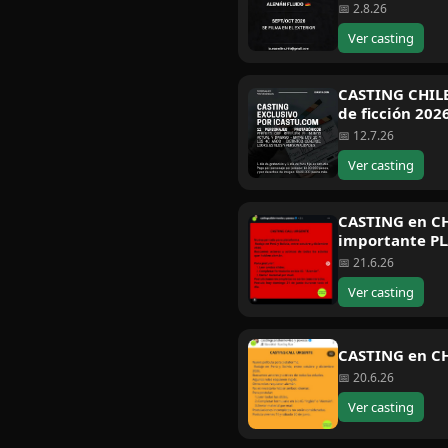
📅 2.8.26
Ver casting
CASTING CHILE
de ficción 202
📅 12.7.26
Ver casting
CASTING en CH
importante P
📅 21.6.26
Ver casting
CASTING en CH
📅 20.6.26
Ver casting