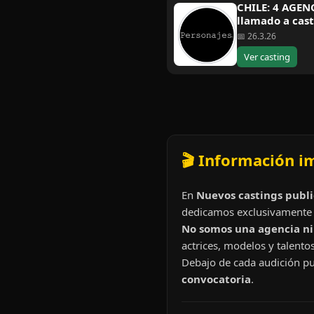
CHILE: 4 AGEN
llamado a cast
📅 26.3.26
Ver casting
🎬 Información i
En
Nuevos castings publi
dedicamos exclusivamente 
No somos una agencia ni 
actrices, modelos y talentos
Debajo de cada audición pu
convocatoria
.