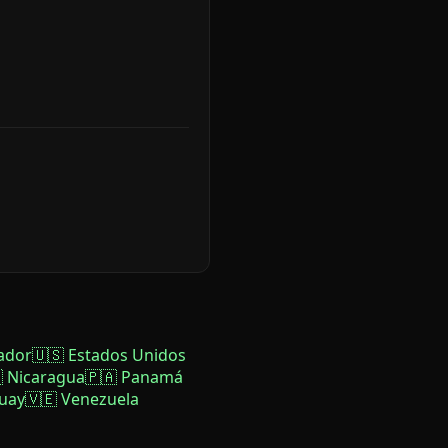
ador
🇺🇸 Estados Unidos
 Nicaragua
🇵🇦 Panamá
uay
🇻🇪 Venezuela