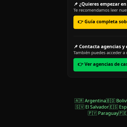
📌 ¿Quieres empezar en
Te recomendamos leer nues
👉 Guía completa sobr
📌 Contacta agencias y
También puedes acceder a n
👉 Ver agencias de ca
🇦🇷 Argentina
🇧🇴 Boliv
🇸🇻 El Salvador
🇪🇸 Es
🇵🇾 Paraguay
🇵