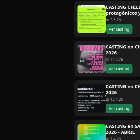
CASTING CHILE
protagónicos 
📅 3.6.26
Ver casting
CASTING en CH
2026
📅 24.4.26
Ver casting
CASTING en CHI
2026
📅 13.4.26
Ver casting
CASTING en SA
2026 - ABRIL
📅 7.4.26