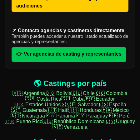
audiciones
📌 Contacta agencias y castineras directamente
También puedes acceder a nuestro listado actualizado de
agencias y representantes:
👉 Ver agencias de casting y representantes
🌎 Castings por país
🇦🇷 Argentina
🇧🇴 Bolivia
🇨🇱 Chile
🇨🇴 Colombia
🇨🇷 Costa Rica
🇨🇺 Cuba
🇪🇨 Ecuador
🇺🇸 Estados Unidos
🇸🇻 El Salvador
🇪🇸 España
🇬🇹 Guatemala
🇭🇹 Haití
🇭🇳 Honduras
🇲🇽 México
🇳🇮 Nicaragua
🇵🇦 Panamá
🇵🇾 Paraguay
🇵🇪 Perú
🇵🇷 Puerto Rico
🇩🇴 República Dominicana
🇺🇾 Uruguay
🇻🇪 Venezuela