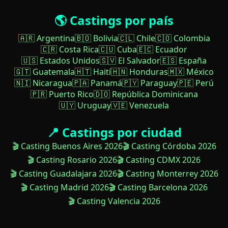
🌎 Castings por país
🇦🇷 Argentina
🇧🇴 Bolivia
🇨🇱 Chile
🇨🇴 Colombia
🇨🇷 Costa Rica
🇨🇺 Cuba
🇪🇨 Ecuador
🇺🇸 Estados Unidos
🇸🇻 El Salvador
🇪🇸 España
🇬🇹 Guatemala
🇭🇹 Haití
🇭🇳 Honduras
🇲🇽 México
🇳🇮 Nicaragua
🇵🇦 Panamá
🇵🇾 Paraguay
🇵🇪 Perú
🇵🇷 Puerto Rico
🇩🇴 República Dominicana
🇺🇾 Uruguay
🇻🇪 Venezuela
📍 Castings por ciudad
🎬 Casting Buenos Aires 2026
🎬 Casting Córdoba 2026
🎬 Casting Rosario 2026
🎬 Casting CDMX 2026
🎬 Casting Guadalajara 2026
🎬 Casting Monterrey 2026
🎬 Casting Madrid 2026
🎬 Casting Barcelona 2026
🎬 Casting Valencia 2026