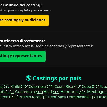
 el mundo del casting?
tra guía completa paso a paso:
e castings y audiciones
 castineras directamente
uestro listado actualizado de agencias y representantes:
sting y representantes
🌎 Castings por país
ia
🇨🇱 Chile
🇨🇴 Colombia
🇨🇷 Costa Rica
🇨🇺 Cuba
🇪🇨 Ecu
paña
🇬🇹 Guatemala
🇭🇹 Haití
🇭🇳 Honduras
🇲🇽 México
🇳
 Perú
🇵🇷 Puerto Rico
🇩🇴 República Dominicana
🇺🇾 Urug