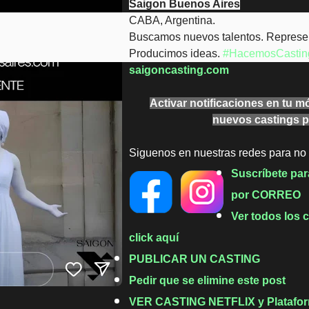
Saigon Buenos Aires
CABA, Argentina.
Buscamos nuevos talentos. Represe
Producimos ideas.
#HacemosCastin
saigoncasting.com
Activar notificaciones en tu m
nuevos castings 
Siguenos en nuestras redes para no
Suscríbete par
por CORREO
Ver todos los
click aquí
PUBLICAR UN CASTING
Pedir que se elimine este post
VER CASTING NETFLIX y Plataform