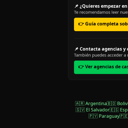
📌 ¿Quieres empezar en
Te recomendamos leer nues
👉 Guía completa sobr
📌 Contacta agencias y
También puedes acceder a n
👉 Ver agencias de ca
🇦🇷 Argentina
🇧🇴 Boliv
🇸🇻 El Salvador
🇪🇸 Es
🇵🇾 Paraguay
🇵