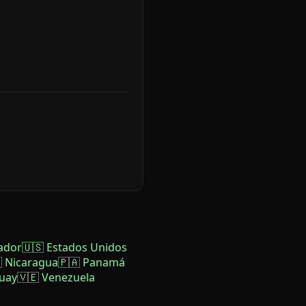
ador
🇺🇸 Estados Unidos
 Nicaragua
🇵🇦 Panamá
uay
🇻🇪 Venezuela