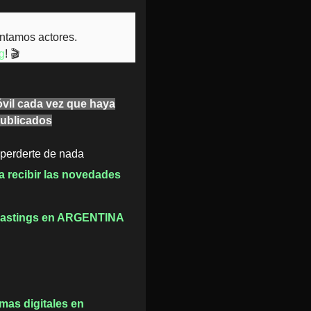
ntamos actores.
g
! 🎬
óvil cada vez que haya
publicados
 perderte de nada
a recibir las novedades
 castings en ARGENTINA
as digitales en