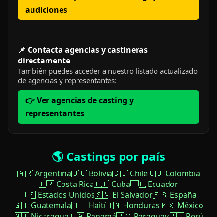
audiciones
📌 Contacta agencias y castineras
directamente
También puedes acceder a nuestro listado actualizado
de agencias y representantes:
👉 Ver agencias de casting y
representantes
🌎 Castings por país
🇦🇷 Argentina
🇧🇴 Bolivia
🇨🇱 Chile
🇨🇴 Colombia
🇨🇷 Costa Rica
🇨🇺 Cuba
🇪🇨 Ecuador
🇺🇸 Estados Unidos
🇸🇻 El Salvador
🇪🇸 España
🇬🇹 Guatemala
🇭🇹 Haití
🇭🇳 Honduras
🇲🇽 México
🇳🇮 Nicaragua
🇵🇦 Panamá
🇵🇾 Paraguay
🇵🇪 Perú