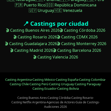
🇵🇷 Puerto Rico
🇩🇴 República Dominicana
🇺🇾 Uruguay
🇻🇪 Venezuela
📍 Castings por ciudad
🎬 Casting Buenos Aires 2026
🎬 Casting Córdoba 2026
🎬 Casting Rosario 2026
🎬 Casting CDMX 2026
🎬 Casting Guadalajara 2026
🎬 Casting Monterrey 2026
🎬 Casting Madrid 2026
🎬 Casting Barcelona 2026
🎬 Casting Valencia 2026
Casting Argentina
·
Casting México
·
Casting España
·
Casting Colombia
·
Casting Chile
·
Casting Perú
·
Casting Uruguay
·
Casting Paraguay
·
Casting Ecuador
·
Casting Bolivia
Casting Buenos Aires
·
Casting Córdoba
·
Casting Rosario
·
Casting Netflix Argentina
·
Agencias de Actores
·
Guía de Castings
·
Audiciones 2026