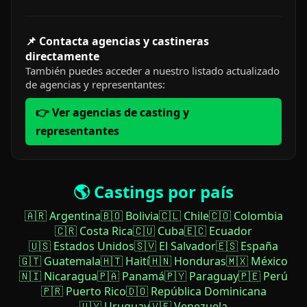
📌 Contacta agencias y castineras
directamente
También puedes acceder a nuestro listado actualizado
de agencias y representantes:
👉 Ver agencias de casting y
representantes
🌎 Castings por país
🇦🇷 Argentina
🇧🇴 Bolivia
🇨🇱 Chile
🇨🇴 Colombia
🇨🇷 Costa Rica
🇨🇺 Cuba
🇪🇨 Ecuador
🇺🇸 Estados Unidos
🇸🇻 El Salvador
🇪🇸 España
🇬🇹 Guatemala
🇭🇹 Haití
🇭🇳 Honduras
🇲🇽 México
🇳🇮 Nicaragua
🇵🇦 Panamá
🇵🇾 Paraguay
🇵🇪 Perú
🇵🇷 Puerto Rico
🇩🇴 República Dominicana
🇺🇾 Uruguay
🇻🇪 Venezuela