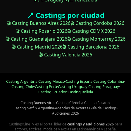
📍 Castings por ciudad
🎬 Casting Buenos Aires 2026
🎬 Casting Córdoba 2026
🎬 Casting Rosario 2026
🎬 Casting CDMX 2026
🎬 Casting Guadalajara 2026
🎬 Casting Monterrey 2026
🎬 Casting Madrid 2026
🎬 Casting Barcelona 2026
🎬 Casting Valencia 2026
Casting Argentina
·
Casting México
·
Casting España
·
Casting Colombia
·
Casting Chile
·
Casting Perú
·
Casting Uruguay
·
Casting Paraguay
·
Casting Ecuador
·
Casting Bolivia
Casting Buenos Aires
·
Casting Córdoba
·
Casting Rosario
·
Casting Netflix Argentina
·
Agencias de Actores
·
Guía de Castings
·
Audiciones 2026
CastingsCineTV es el portal líder de
castings y audiciones 2026
para
actores, actrices, modelos y extras en Latinoamérica y España.