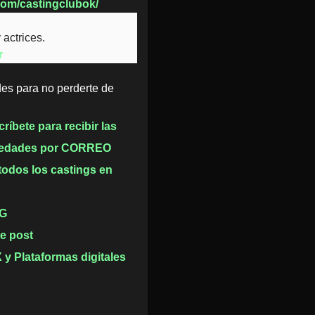
com/castingclubok/
actrices.
r
es para no perderte de
ríbete para recibir las
edades por CORREO
todos los castings en
G
te post
 Plataformas digitales