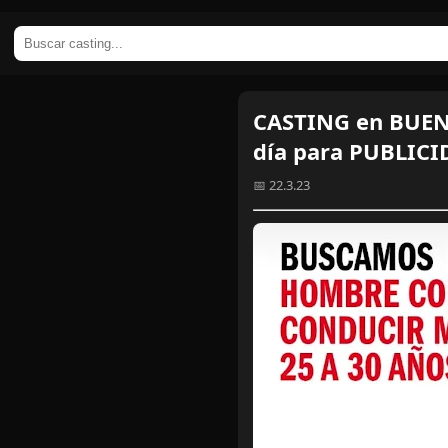
CASTING en BUENO
día para PUBLIC
📅 22.3.23