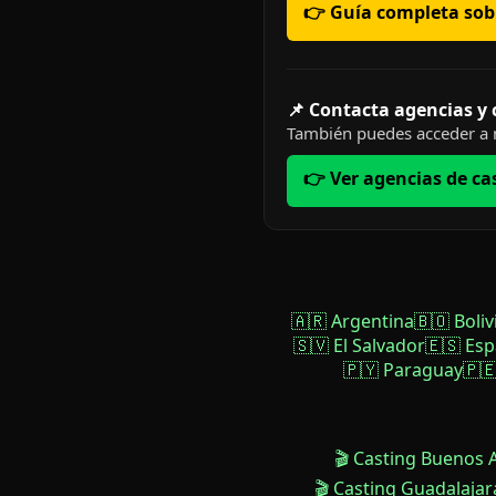
👉 Guía completa sobr
📌 Contacta agencias y
También puedes acceder a n
👉 Ver agencias de ca
🇦🇷 Argentina
🇧🇴 Boliv
🇸🇻 El Salvador
🇪🇸 Es
🇵🇾 Paraguay
🇵
🎬 Casting Buenos 
🎬 Casting Guadalajar