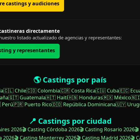
e castings y audiciones
 castineras directamente
uestro listado actualizado de agencias y representantes:
sting y representantes
🌎 Castings por país
ia
🇨🇱 Chile
🇨🇴 Colombia
🇨🇷 Costa Rica
🇨🇺 Cuba
🇪🇨 Ecu
paña
🇬🇹 Guatemala
🇭🇹 Haití
🇭🇳 Honduras
🇲🇽 México
🇳
 Perú
🇵🇷 Puerto Rico
🇩🇴 República Dominicana
🇺🇾 Urug
📍 Castings por ciudad
Aires 2026
🎬 Casting Córdoba 2026
🎬 Casting Rosario 2026
🎬
a 2026
🎬 Casting Monterrey 2026
🎬 Casting Madrid 2026
🎬 