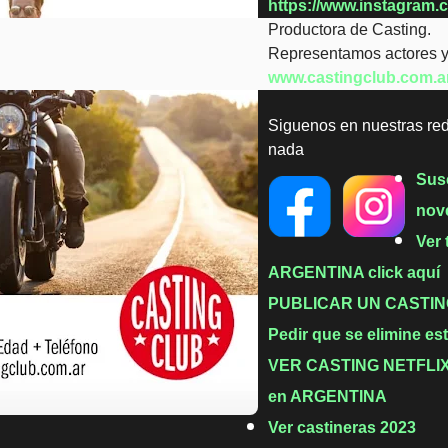
https://www.instagram.
Productora de Casting.
Representamos actores y 
www.castingclub.com.a
Siguenos en nuestras red
nada
Susc
nov
Ver 
ARGENTINA click aquí
PUBLICAR UN CASTIN
Pedir que se elimine es
VER CASTING NETFLIX y
en ARGENTINA
Ver castineras 2023