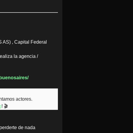
 AS) , Capital Federal
ealiza la agencia /
buenosaires/
ntamos actores.
g
! 🎬
perderte de nada