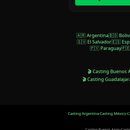
🇦🇷 Argentina
🇧🇴 Boliv
🇸🇻 El Salvador
🇪🇸 Es
🇵🇾 Paraguay
🇵
🎬 Casting Buenos 
🎬 Casting Guadalajar
Casting Argentina
·
Casting México
·
C
Casting Buenos Aires
·
Casti