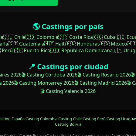
🌎 Castings por país
ia
🇨🇱 Chile
🇨🇴 Colombia
🇨🇷 Costa Rica
🇨🇺 Cuba
🇪🇨 Ecu
paña
🇬🇹 Guatemala
🇭🇹 Haití
🇭🇳 Honduras
🇲🇽 México
🇳
 Perú
🇵🇷 Puerto Rico
🇩🇴 República Dominicana
🇺🇾 Urug
📍 Castings por ciudad
Aires 2026
🎬 Casting Córdoba 2026
🎬 Casting Rosario 2026
🎬
a 2026
🎬 Casting Monterrey 2026
🎬 Casting Madrid 2026
🎬 
🎬 Casting Valencia 2026
asting España
·
Casting Colombia
·
Casting Chile
·
Casting Perú
·
Casting Urugua
Casting Bolivia
ng Córdoba
·
Casting Rosario
·
Casting Netflix Argentina
·
Agencias de Actores
·
Guía 