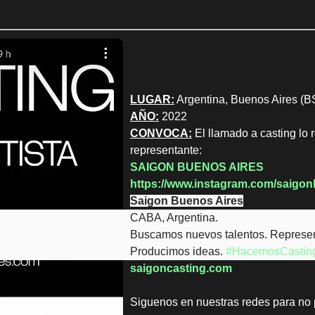
LUGAR:
Argentina, Buenos Aires (BS
AÑO:
2022
CONVOCA:
El llamado a casting lo r
representante:
SAIGON BUENOS AIRES
https://www.instagram.com/saigon
Saigon Buenos Aires
CABA, Argentina.
Buscamos nuevos talentos. Represe
Producimos ideas.
#HacemosCastin
saigoncasting.com
Siguenos en nuestras redes para no 