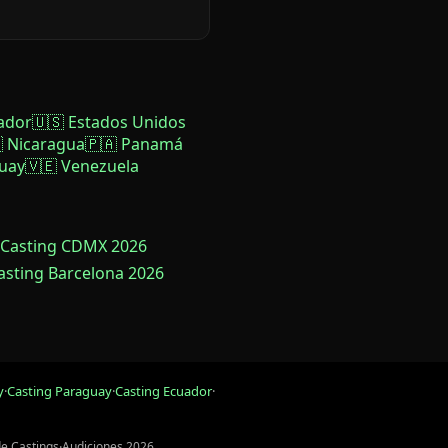
ador
🇺🇸 Estados Unidos
 Nicaragua
🇵🇦 Panamá
uay
🇻🇪 Venezuela
 Casting CDMX 2026
Casting Barcelona 2026
y
·
Casting Paraguay
·
Casting Ecuador
·
de Castings
·
Audiciones 2026