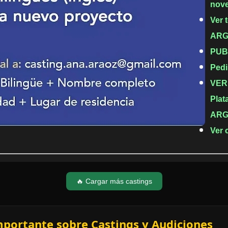
nov
Ver 
ARGE
PUB
Pedi
VER
Plat
ARG
Ver 
🔥 Cargar más castings
mportante sobre Castings y Audiciones