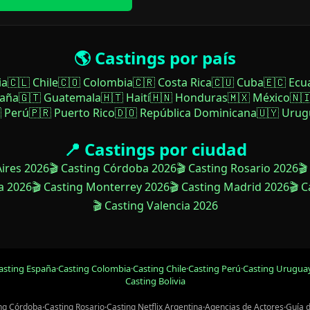
🌎 Castings por país
ia
🇨🇱 Chile
🇨🇴 Colombia
🇨🇷 Costa Rica
🇨🇺 Cuba
🇪🇨 Ecu
paña
🇬🇹 Guatemala
🇭🇹 Haití
🇭🇳 Honduras
🇲🇽 México
🇳
 Perú
🇵🇷 Puerto Rico
🇩🇴 República Dominicana
🇺🇾 Urug
📍 Castings por ciudad
Aires 2026
🎬 Casting Córdoba 2026
🎬 Casting Rosario 2026
🎬
a 2026
🎬 Casting Monterrey 2026
🎬 Casting Madrid 2026
🎬 
🎬 Casting Valencia 2026
asting España
·
Casting Colombia
·
Casting Chile
·
Casting Perú
·
Casting Urugua
Casting Bolivia
ng Córdoba
·
Casting Rosario
·
Casting Netflix Argentina
·
Agencias de Actores
·
Guía 