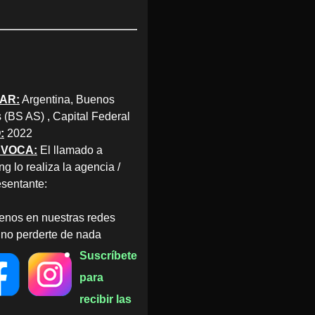
AR:
Argentina, Buenos
s (BS AS) , Capital Federal
:
2022
VOCA:
El llamado a
ng lo realiza la agencia /
esentante:
enos en nuestras redes
 no perderte de nada
Suscríbete
para
recibir las