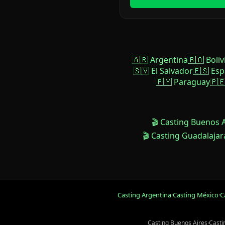
🇦🇷 Argentina
🇧🇴 Boliv
🇸🇻 El Salvador
🇪🇸 Es
🇵🇾 Paraguay
🇵
🎬 Casting Buenos 
🎬 Casting Guadalajar
Casting Argentina
·
Casting México
·
C
Casting Buenos Aires
·
Casti