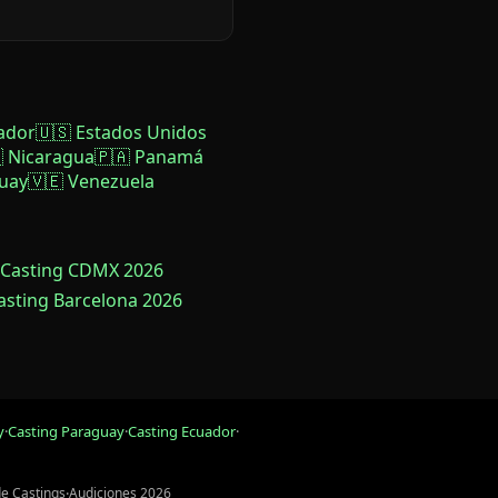
ador
🇺🇸 Estados Unidos
 Nicaragua
🇵🇦 Panamá
uay
🇻🇪 Venezuela
 Casting CDMX 2026
Casting Barcelona 2026
y
·
Casting Paraguay
·
Casting Ecuador
·
de Castings
·
Audiciones 2026