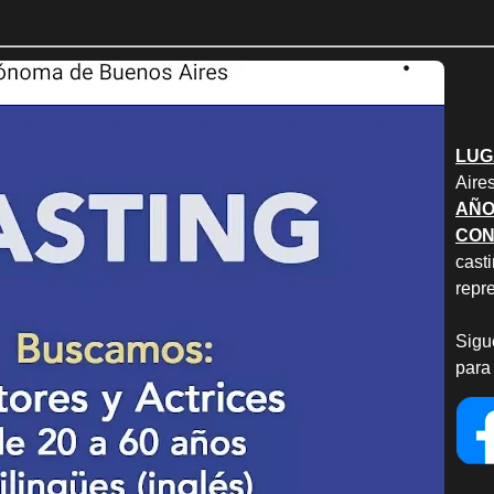
LUG
Aire
AÑO
CON
casti
repr
Sigu
para