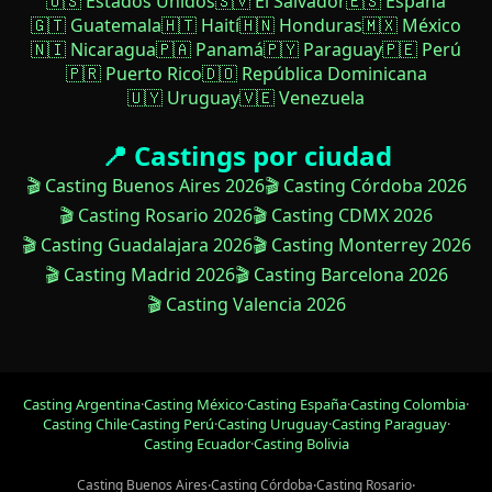
🇺🇸 Estados Unidos
🇸🇻 El Salvador
🇪🇸 España
🇬🇹 Guatemala
🇭🇹 Haití
🇭🇳 Honduras
🇲🇽 México
🇳🇮 Nicaragua
🇵🇦 Panamá
🇵🇾 Paraguay
🇵🇪 Perú
🇵🇷 Puerto Rico
🇩🇴 República Dominicana
🇺🇾 Uruguay
🇻🇪 Venezuela
📍 Castings por ciudad
🎬 Casting Buenos Aires 2026
🎬 Casting Córdoba 2026
🎬 Casting Rosario 2026
🎬 Casting CDMX 2026
🎬 Casting Guadalajara 2026
🎬 Casting Monterrey 2026
🎬 Casting Madrid 2026
🎬 Casting Barcelona 2026
🎬 Casting Valencia 2026
Casting Argentina
·
Casting México
·
Casting España
·
Casting Colombia
·
Casting Chile
·
Casting Perú
·
Casting Uruguay
·
Casting Paraguay
·
Casting Ecuador
·
Casting Bolivia
Casting Buenos Aires
·
Casting Córdoba
·
Casting Rosario
·