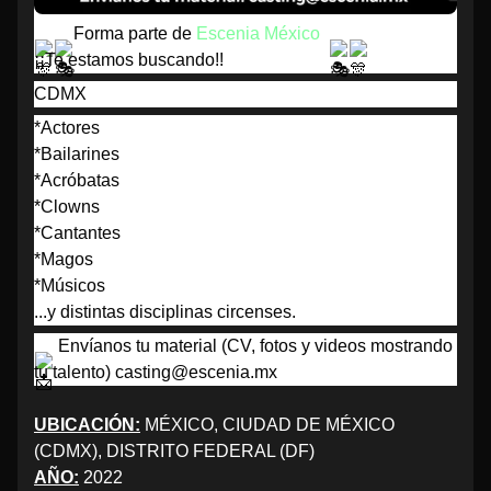
Forma parte de 
Escenia México
¡¡Te estamos buscando!!
CDMX
*Actores
*Bailarines 
*Acróbatas 
*Clowns
*Cantantes 
*Magos
*Músicos
...y distintas disciplinas circenses.
 Envíanos tu material (CV, fotos y videos mostrando 
tu talento) casting@escenia.mx
UBICACIÓN:
MÉXICO, CIUDAD DE MÉXICO
(CDMX), DISTRITO FEDERAL (DF)
AÑO:
2022