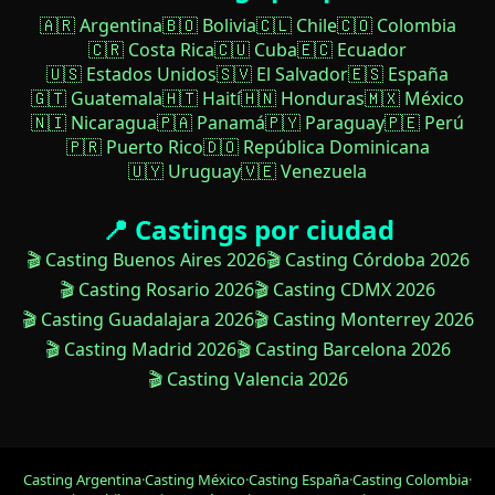
🇦🇷 Argentina
🇧🇴 Bolivia
🇨🇱 Chile
🇨🇴 Colombia
🇨🇷 Costa Rica
🇨🇺 Cuba
🇪🇨 Ecuador
🇺🇸 Estados Unidos
🇸🇻 El Salvador
🇪🇸 España
🇬🇹 Guatemala
🇭🇹 Haití
🇭🇳 Honduras
🇲🇽 México
🇳🇮 Nicaragua
🇵🇦 Panamá
🇵🇾 Paraguay
🇵🇪 Perú
🇵🇷 Puerto Rico
🇩🇴 República Dominicana
🇺🇾 Uruguay
🇻🇪 Venezuela
📍 Castings por ciudad
🎬 Casting Buenos Aires 2026
🎬 Casting Córdoba 2026
🎬 Casting Rosario 2026
🎬 Casting CDMX 2026
🎬 Casting Guadalajara 2026
🎬 Casting Monterrey 2026
🎬 Casting Madrid 2026
🎬 Casting Barcelona 2026
🎬 Casting Valencia 2026
Casting Argentina
·
Casting México
·
Casting España
·
Casting Colombia
·