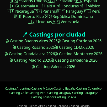
🇺🇸 Estados Unidos
🇸🇻 El Salvador
🇪🇸 España
🇬🇹 Guatemala
🇭🇹 Haití
🇭🇳 Honduras
🇲🇽 México
🇳🇮 Nicaragua
🇵🇦 Panamá
🇵🇾 Paraguay
🇵🇪 Perú
🇵🇷 Puerto Rico
🇩🇴 República Dominicana
🇺🇾 Uruguay
🇻🇪 Venezuela
📍 Castings por ciudad
🎬 Casting Buenos Aires 2026
🎬 Casting Córdoba 2026
🎬 Casting Rosario 2026
🎬 Casting CDMX 2026
🎬 Casting Guadalajara 2026
🎬 Casting Monterrey 2026
🎬 Casting Madrid 2026
🎬 Casting Barcelona 2026
🎬 Casting Valencia 2026
Casting Argentina
·
Casting México
·
Casting España
·
Casting Colombia
·
Casting Chile
·
Casting Perú
·
Casting Uruguay
·
Casting Paraguay
·
Casting Ecuador
·
Casting Bolivia
Casting Buenos Aires
·
Casting Córdoba
·
Casting Rosario
·