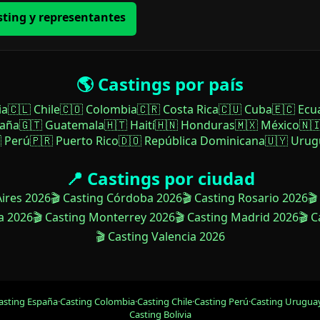
sting y representantes
🌎 Castings por país
ia
🇨🇱 Chile
🇨🇴 Colombia
🇨🇷 Costa Rica
🇨🇺 Cuba
🇪🇨 Ecu
paña
🇬🇹 Guatemala
🇭🇹 Haití
🇭🇳 Honduras
🇲🇽 México
🇳
 Perú
🇵🇷 Puerto Rico
🇩🇴 República Dominicana
🇺🇾 Urug
📍 Castings por ciudad
Aires 2026
🎬 Casting Córdoba 2026
🎬 Casting Rosario 2026
🎬
a 2026
🎬 Casting Monterrey 2026
🎬 Casting Madrid 2026
🎬 
🎬 Casting Valencia 2026
asting España
·
Casting Colombia
·
Casting Chile
·
Casting Perú
·
Casting Urugua
Casting Bolivia