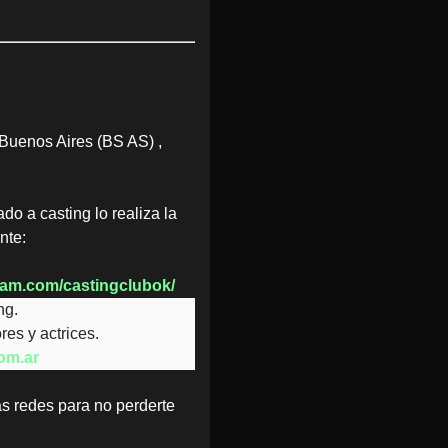
Buenos Aires (BS AS) ,
do a casting lo realiza la
nte:
ram.com/castingclubok/
ng.
es y actrices.
om.ar
s redes para no perderte