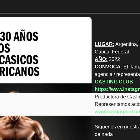
LUGAR:
Argentina, 
Capital Federal
AÑO:
2022
CONVOCA:
El llama
agencia / representa
CASTING CLUB
https://www.instag
Productora de Casti
Representamos actor
www.castingclub.c
Siguenos en nuestra
de nada