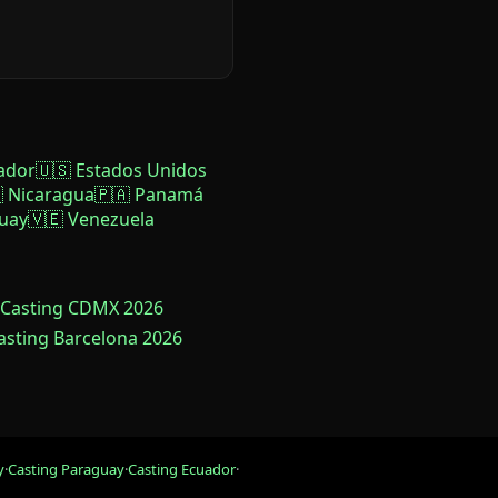
ador
🇺🇸 Estados Unidos
 Nicaragua
🇵🇦 Panamá
uay
🇻🇪 Venezuela
 Casting CDMX 2026
Casting Barcelona 2026
y
·
Casting Paraguay
·
Casting Ecuador
·