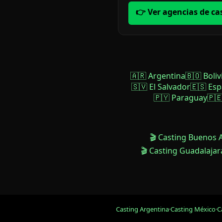
👉 Ver agencias de ca
🇦🇷 Argentina
🇧🇴 Boliv
🇸🇻 El Salvador
🇪🇸 Es
🇵🇾 Paraguay
🇵
🎬 Casting Buenos 
🎬 Casting Guadalajar
Casting Argentina
·
Casting México
·
C