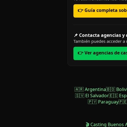
👉 Guía completa sobr
📌 Contacta agencias y
También puedes acceder a n
👉 Ver agencias de ca
🇦🇷 Argentina
🇧🇴 Boliv
🇸🇻 El Salvador
🇪🇸 Es
🇵🇾 Paraguay
🇵
🎬 Casting Buenos 