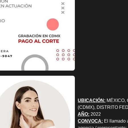
UBICACIÓN:
MÉXICO, 
(CDMX), DISTRITO FE
AÑO:
2022
CONVOCA:
El llamado a
agencia / representante: