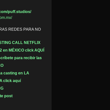
com/puff.studios/
com.mx/
RAS REDES PARA NO
STING CALL NETFLIX
2 en MÉXICO click AQUÍ
críbete para recibir las
EO
 a casting en LA
click aquí
NG
te post