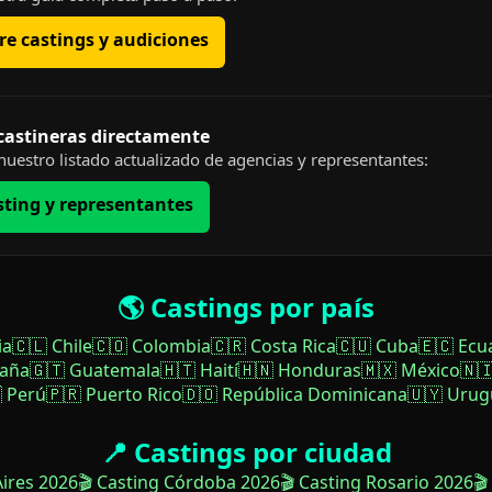
e castings y audiciones
 castineras directamente
uestro listado actualizado de agencias y representantes:
sting y representantes
🌎 Castings por país
ia
🇨🇱 Chile
🇨🇴 Colombia
🇨🇷 Costa Rica
🇨🇺 Cuba
🇪🇨 Ecu
paña
🇬🇹 Guatemala
🇭🇹 Haití
🇭🇳 Honduras
🇲🇽 México
🇳
 Perú
🇵🇷 Puerto Rico
🇩🇴 República Dominicana
🇺🇾 Urug
📍 Castings por ciudad
Aires 2026
🎬 Casting Córdoba 2026
🎬 Casting Rosario 2026
🎬