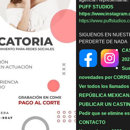
PUFF STUDIOS
https://www.instagram.
https://www.puffstudios.
SIGUENOS EN NUEST
PERDERTE DE NADA
CA
202
Sus
novedades por CORR
Ver todos los llamados
REPÚBLICA MEXICANA 
PUBLICAR UN CASTI
Pedir que se elimine es
CONTACTO