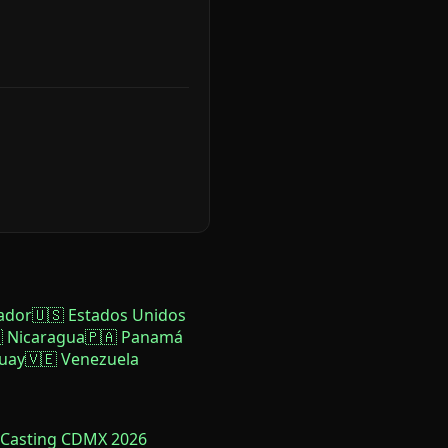
ador
🇺🇸 Estados Unidos
 Nicaragua
🇵🇦 Panamá
uay
🇻🇪 Venezuela
 Casting CDMX 2026