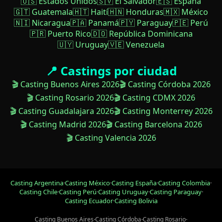
🇺🇸 Estados Unidos
🇸🇻 El Salvador
🇪🇸 España
🇬🇹 Guatemala
🇭🇹 Haití
🇭🇳 Honduras
🇲🇽 México
🇳🇮 Nicaragua
🇵🇦 Panamá
🇵🇾 Paraguay
🇵🇪 Perú
🇵🇷 Puerto Rico
🇩🇴 República Dominicana
🇺🇾 Uruguay
🇻🇪 Venezuela
📍 Castings por ciudad
🎬 Casting Buenos Aires 2026
🎬 Casting Córdoba 2026
🎬 Casting Rosario 2026
🎬 Casting CDMX 2026
🎬 Casting Guadalajara 2026
🎬 Casting Monterrey 2026
🎬 Casting Madrid 2026
🎬 Casting Barcelona 2026
🎬 Casting Valencia 2026
Casting Argentina
·
Casting México
·
Casting España
·
Casting Colombia
·
Casting Chile
·
Casting Perú
·
Casting Uruguay
·
Casting Paraguay
·
Casting Ecuador
·
Casting Bolivia
Casting Buenos Aires
·
Casting Córdoba
·
Casting Rosario
·