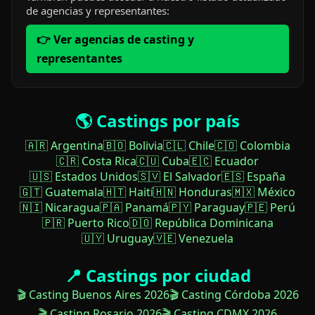
de agencias y representantes:
👉 Ver agencias de casting y
representantes
🌎 Castings por país
🇦🇷 Argentina
🇧🇴 Bolivia
🇨🇱 Chile
🇨🇴 Colombia
🇨🇷 Costa Rica
🇨🇺 Cuba
🇪🇨 Ecuador
🇺🇸 Estados Unidos
🇸🇻 El Salvador
🇪🇸 España
🇬🇹 Guatemala
🇭🇹 Haití
🇭🇳 Honduras
🇲🇽 México
🇳🇮 Nicaragua
🇵🇦 Panamá
🇵🇾 Paraguay
🇵🇪 Perú
🇵🇷 Puerto Rico
🇩🇴 República Dominicana
🇺🇾 Uruguay
🇻🇪 Venezuela
📍 Castings por ciudad
🎬 Casting Buenos Aires 2026
🎬 Casting Córdoba 2026
🎬 Casting Rosario 2026
🎬 Casting CDMX 2026