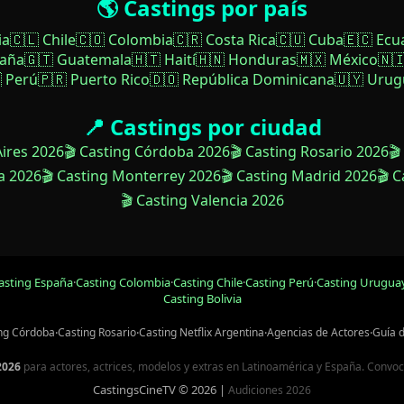
🌎 Castings por país
ia
🇨🇱 Chile
🇨🇴 Colombia
🇨🇷 Costa Rica
🇨🇺 Cuba
🇪🇨 Ecu
paña
🇬🇹 Guatemala
🇭🇹 Haití
🇭🇳 Honduras
🇲🇽 México
🇳
 Perú
🇵🇷 Puerto Rico
🇩🇴 República Dominicana
🇺🇾 Urug
📍 Castings por ciudad
Aires 2026
🎬 Casting Córdoba 2026
🎬 Casting Rosario 2026
🎬
a 2026
🎬 Casting Monterrey 2026
🎬 Casting Madrid 2026
🎬 
🎬 Casting Valencia 2026
asting España
·
Casting Colombia
·
Casting Chile
·
Casting Perú
·
Casting Urugua
Casting Bolivia
ng Córdoba
·
Casting Rosario
·
Casting Netflix Argentina
·
Agencias de Actores
·
Guía 
2026
para actores, actrices, modelos y extras en Latinoamérica y España. Convocato
CastingsCineTV © 2026 |
Audiciones 2026