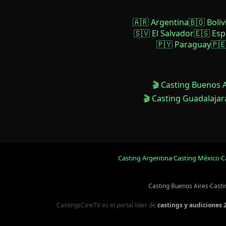
🇦🇷 Argentina
🇧🇴 Boliv
🇸🇻 El Salvador
🇪🇸 Es
🇵🇾 Paraguay
🇵
🎬 Casting Buenos 
🎬 Casting Guadalajar
Casting Argentina
·
Casting México
·
C
Casting Buenos Aires
·
Casti
CastingsCineTV es el portal líder de
castings y audiciones 