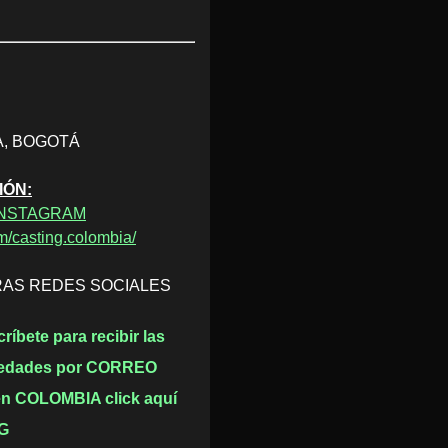
, BOGOTÁ
IÓN:
 INSTAGRAM
m/casting.colombia/
RAS REDES SOCIALES
ríbete para recibir las
edades por CORREO
 en COLOMBIA click aquí
G