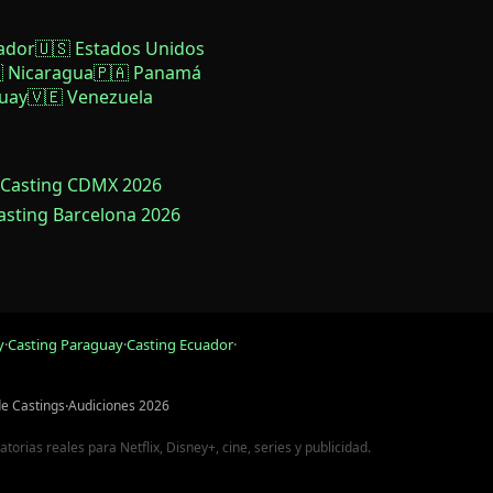
ador
🇺🇸 Estados Unidos
 Nicaragua
🇵🇦 Panamá
uay
🇻🇪 Venezuela
 Casting CDMX 2026
Casting Barcelona 2026
y
·
Casting Paraguay
·
Casting Ecuador
·
de Castings
·
Audiciones 2026
rias reales para Netflix, Disney+, cine, series y publicidad.