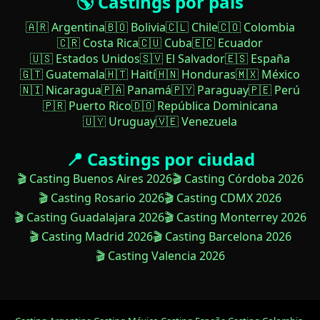
🌎 Castings por país
🇦🇷 Argentina
🇧🇴 Bolivia
🇨🇱 Chile
🇨🇴 Colombia
🇨🇷 Costa Rica
🇨🇺 Cuba
🇪🇨 Ecuador
🇺🇸 Estados Unidos
🇸🇻 El Salvador
🇪🇸 España
🇬🇹 Guatemala
🇭🇹 Haití
🇭🇳 Honduras
🇲🇽 México
🇳🇮 Nicaragua
🇵🇦 Panamá
🇵🇾 Paraguay
🇵🇪 Perú
🇵🇷 Puerto Rico
🇩🇴 República Dominicana
🇺🇾 Uruguay
🇻🇪 Venezuela
📍 Castings por ciudad
🎬 Casting Buenos Aires 2026
🎬 Casting Córdoba 2026
🎬 Casting Rosario 2026
🎬 Casting CDMX 2026
🎬 Casting Guadalajara 2026
🎬 Casting Monterrey 2026
🎬 Casting Madrid 2026
🎬 Casting Barcelona 2026
🎬 Casting Valencia 2026