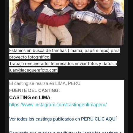
Estamos en busca de familias ( mamá, papá e hijos) para
proyecto fotográfico.
Trabajo remunerado. Interesados enviar fotos y datos a
juan@laceguerafoto.com
El casting se realiza en LIMA, PERÚ
FUENTE DEL CASTING:
CASTING en LIMA
https://www.instagram.com/castingenlimaperu/
Ver todos los castings publicados en PERÚ CLIC AQUÍ