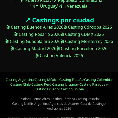
🇵🇷 Puerto Rico
🇩🇴 República Dominicana
🇺🇾 Uruguay
🇻🇪 Venezuela
📍 Castings por ciudad
🎬 Casting Buenos Aires 2026
🎬 Casting Córdoba 2026
🎬 Casting Rosario 2026
🎬 Casting CDMX 2026
🎬 Casting Guadalajara 2026
🎬 Casting Monterrey 2026
🎬 Casting Madrid 2026
🎬 Casting Barcelona 2026
🎬 Casting Valencia 2026
Casting Argentina
·
Casting México
·
Casting España
·
Casting Colombia
·
Casting Chile
·
Casting Perú
·
Casting Uruguay
·
Casting Paraguay
·
Casting Ecuador
·
Casting Bolivia
Casting Buenos Aires
·
Casting Córdoba
·
Casting Rosario
·
Casting Netflix Argentina
·
Agencias de Actores
·
Guía de Castings
·
Audiciones 2026