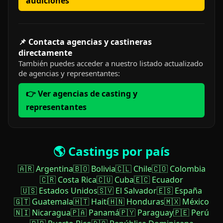
audiciones
📌 Contacta agencias y castineras
directamente
También puedes acceder a nuestro listado actualizado
de agencias y representantes:
👉 Ver agencias de casting y
representantes
🌎 Castings por país
🇦🇷 Argentina
🇧🇴 Bolivia
🇨🇱 Chile
🇨🇴 Colombia
🇨🇷 Costa Rica
🇨🇺 Cuba
🇪🇨 Ecuador
🇺🇸 Estados Unidos
🇸🇻 El Salvador
🇪🇸 España
🇬🇹 Guatemala
🇭🇹 Haití
🇭🇳 Honduras
🇲🇽 México
🇳🇮 Nicaragua
🇵🇦 Panamá
🇵🇾 Paraguay
🇵🇪 Perú