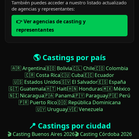
También puedes acceder a nuestro listado actualizado
de agencias y representantes:
👉 Ver agencias de casting y
representantes
🌎 Castings por país
🇦🇷 Argentina
🇧🇴 Bolivia
🇨🇱 Chile
🇨🇴 Colombia
🇨🇷 Costa Rica
🇨🇺 Cuba
🇪🇨 Ecuador
🇺🇸 Estados Unidos
🇸🇻 El Salvador
🇪🇸 España
🇬🇹 Guatemala
🇭🇹 Haití
🇭🇳 Honduras
🇲🇽 México
🇳🇮 Nicaragua
🇵🇦 Panamá
🇵🇾 Paraguay
🇵🇪 Perú
🇵🇷 Puerto Rico
🇩🇴 República Dominicana
🇺🇾 Uruguay
🇻🇪 Venezuela
📍 Castings por ciudad
🎬 Casting Buenos Aires 2026
🎬 Casting Córdoba 2026