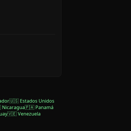
ador
🇺🇸 Estados Unidos
 Nicaragua
🇵🇦 Panamá
uay
🇻🇪 Venezuela