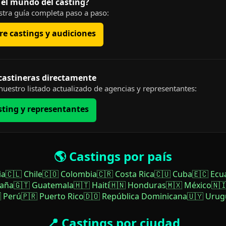
 el mundo del casting?
tra guía completa paso a paso:
e castings y audiciones
 castineras directamente
uestro listado actualizado de agencias y representantes:
sting y representantes
🌎 Castings por país
ia
🇨🇱 Chile
🇨🇴 Colombia
🇨🇷 Costa Rica
🇨🇺 Cuba
🇪🇨 Ecu
paña
🇬🇹 Guatemala
🇭🇹 Haití
🇭🇳 Honduras
🇲🇽 México
🇳
 Perú
🇵🇷 Puerto Rico
🇩🇴 República Dominicana
🇺🇾 Urug
📍 Castings por ciudad