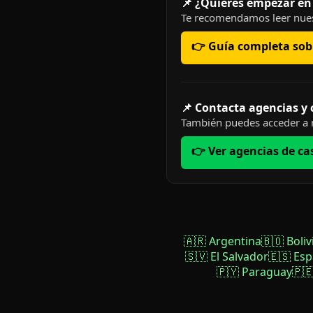
📌 ¿Quieres empezar en
Te recomendamos leer nues
👉 Guía completa sobr
📌 Contacta agencias y
También puedes acceder a n
👉 Ver agencias de ca
🇦🇷 Argentina
🇧🇴 Boliv
🇸🇻 El Salvador
🇪🇸 Es
🇵🇾 Paraguay
🇵