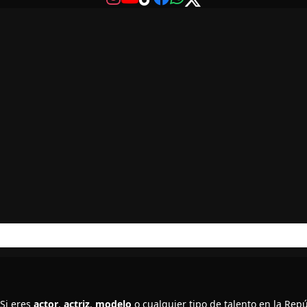
Si eres
actor
,
actriz
,
modelo
o cualquier tipo de talento en la Re