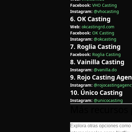
Facebook:
VHO Casting
Instagram:
@vhocasting
6. OK Casting
Web:
okcastingrd.com
Facebook:
OK Casting
Instagram:
@okcasting
7. Roglia Casting
Facebook:
Roglia Casting
8. Vainilla Casting
Instagram:
@vanilla.do
9. Rojo Casting Age
Instagram:
@rojocastingagenc
10. Único Casting
Instagram:
@unicocasting
Más recursos
Explora otras opciones como