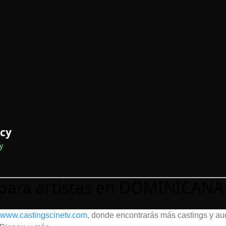
ncy
y
 para artistas en DOMINICANA
www.castingscinetv.com
, donde encontrarás más castings y au