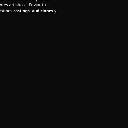
tes artísticos. Enviar tu
róximos
castings
,
audiciones
y