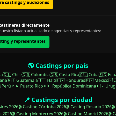
e castings y audiciones
 castineras directamente
uestro listado actualizado de agencias y representantes:
sting y representantes
🌎 Castings por país
ia
🇨🇱 Chile
🇨🇴 Colombia
🇨🇷 Costa Rica
🇨🇺 Cuba
🇪🇨 Ecu
paña
🇬🇹 Guatemala
🇭🇹 Haití
🇭🇳 Honduras
🇲🇽 México
🇳
 Perú
🇵🇷 Puerto Rico
🇩🇴 República Dominicana
🇺🇾 Urug
📍 Castings por ciudad
Aires 2026
🎬 Casting Córdoba 2026
🎬 Casting Rosario 2026
🎬
a 2026
🎬 Casting Monterrey 2026
🎬 Casting Madrid 2026
🎬 