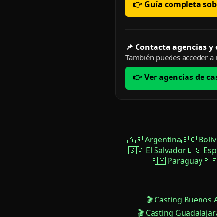
👉 Guía completa sobr
📌 Contacta agencias y
También puedes acceder a n
👉 Ver agencias de ca
🇦🇷 Argentina
🇧🇴 Boliv
🇸🇻 El Salvador
🇪🇸 Es
🇵🇾 Paraguay
🇵
🎬 Casting Buenos 
🎬 Casting Guadalajar