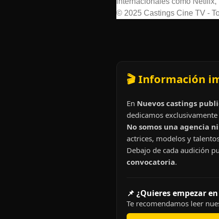
internacionales como Netflix,
© 2025 Castings Cine TV - To
🎬 Información i
En
Nuevos castings publi
dedicamos exclusivamente 
No somos una agencia ni 
actrices, modelos y talentos
Debajo de cada audición pu
convocatoria
.
📌 ¿Quieres empezar en
Te recomendamos leer nues