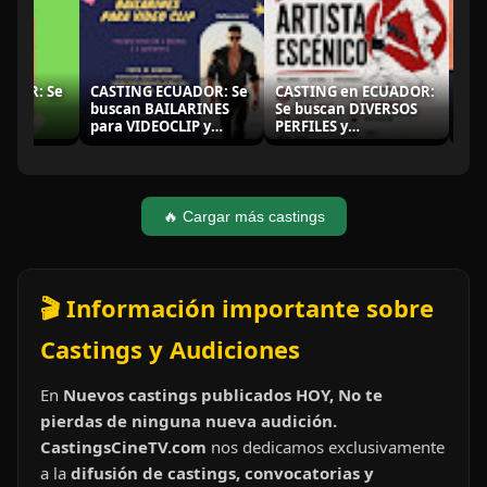
OR: Se
CASTING ECUADOR: Se
CASTING en ECUADOR:
CASTI
NAS
buscan BAILARINES
Se buscan DIVERSOS
GUAYA
e
para VIDEOCLIP y
PERFILES y
ACTOR
S y
ACTOR / ACTRIZ de 25 a
características para
de di
30 años para
proyectos
para 
CORTOMETRAJE
AUDIOVISUALES -
audio
026
AGOSTO 2026
🔥 Cargar más castings
🎬 Información importante sobre
Castings y Audiciones
En
Nuevos castings publicados HOY, No te
pierdas de ninguna nueva audición.
CastingsCineTV.com
nos dedicamos exclusivamente
a la
difusión de castings, convocatorias y