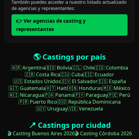
También puedes acceder a nuestro listado actualizado
de agencias y representantes:
👉 Ver agencias de casting y
representantes
🌎 Castings por país
🇦🇷 Argentina
🇧🇴 Bolivia
🇨🇱 Chile
🇨🇴 Colombia
🇨🇷 Costa Rica
🇨🇺 Cuba
🇪🇨 Ecuador
🇺🇸 Estados Unidos
🇸🇻 El Salvador
🇪🇸 España
🇬🇹 Guatemala
🇭🇹 Haití
🇭🇳 Honduras
🇲🇽 México
🇳🇮 Nicaragua
🇵🇦 Panamá
🇵🇾 Paraguay
🇵🇪 Perú
🇵🇷 Puerto Rico
🇩🇴 República Dominicana
🇺🇾 Uruguay
🇻🇪 Venezuela
📍 Castings por ciudad
🎬 Casting Buenos Aires 2026
🎬 Casting Córdoba 2026