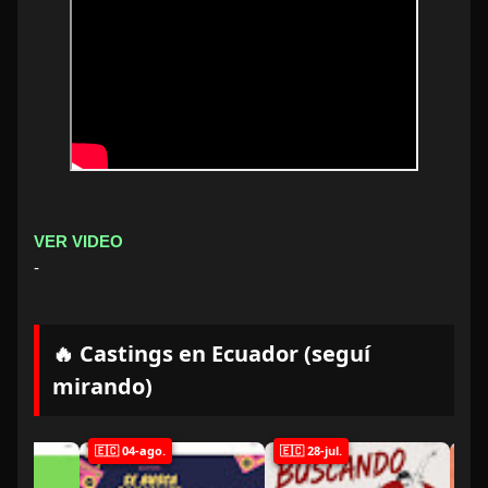
VER VIDEO
-
🔥 Castings en Ecuador (seguí
mirando)
🇪🇨 04-ago.
🇪🇨 28-jul.
🇪🇨 21