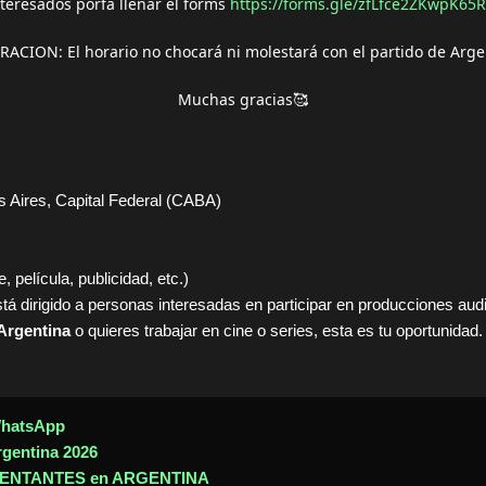
teresados porfa llenar el forms
https://forms.gle/zfLfce2ZKwpK65
RACION: El horario no chocará ni molestará con el partido de Arge
Muchas gracias🥰
 Aires, Capital Federal (CABA)
, película, publicidad, etc.)
tá dirigido a personas interesadas en participar en producciones aud
Argentina
o quieres trabajar en cine o series, esta es tu oportunidad.
WhatsApp
rgentina 2026
ENTANTES en ARGENTINA