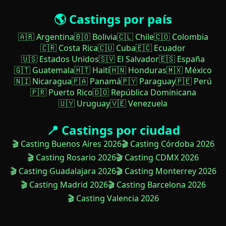
🌎 Castings por país
🇦🇷 Argentina
🇧🇴 Bolivia
🇨🇱 Chile
🇨🇴 Colombia
🇨🇷 Costa Rica
🇨🇺 Cuba
🇪🇨 Ecuador
🇺🇸 Estados Unidos
🇸🇻 El Salvador
🇪🇸 España
🇬🇹 Guatemala
🇭🇹 Haití
🇭🇳 Honduras
🇲🇽 México
🇳🇮 Nicaragua
🇵🇦 Panamá
🇵🇾 Paraguay
🇵🇪 Perú
🇵🇷 Puerto Rico
🇩🇴 República Dominicana
🇺🇾 Uruguay
🇻🇪 Venezuela
📍 Castings por ciudad
🎬 Casting Buenos Aires 2026
🎬 Casting Córdoba 2026
🎬 Casting Rosario 2026
🎬 Casting CDMX 2026
🎬 Casting Guadalajara 2026
🎬 Casting Monterrey 2026
🎬 Casting Madrid 2026
🎬 Casting Barcelona 2026
🎬 Casting Valencia 2026