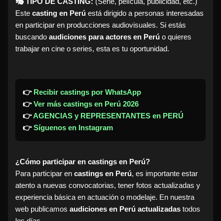
🎭 TIPO DE CASTING:
(Serie, película, publicidad, etc.)
Este
casting en Perú
está dirigido a personas interesadas
en participar en producciones audiovisuales. Si estás
buscando
audiciones para actores en Perú
o quieres
trabajar en cine o series, esta es tu oportunidad.
👉
Recibir castings por WhatsApp
👉
Ver más castings en Perú 2026
👉
AGENCIAS y REPRESENTANTES en PERÚ
👉
Síguenos en Instagram
¿Cómo participar en castings en Perú?
Para participar en
castings en Perú
, es importante estar
atento a nuevas convocatorias, tener fotos actualizadas y
experiencia básica en actuación o modelaje. En nuestra
web publicamos
audiciones en Perú actualizadas
todos
los días.