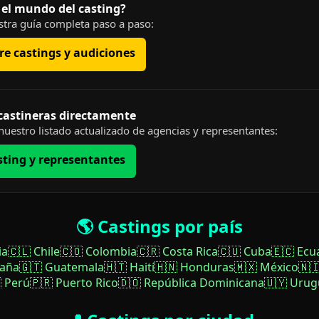
 el mundo del casting?
tra guía completa paso a paso:
e castings y audiciones
 castineras directamente
uestro listado actualizado de agencias y representantes:
sting y representantes
🌎 Castings por país
ia
🇨🇱 Chile
🇨🇴 Colombia
🇨🇷 Costa Rica
🇨🇺 Cuba
🇪🇨 Ecu
paña
🇬🇹 Guatemala
🇭🇹 Haití
🇭🇳 Honduras
🇲🇽 México
🇳
 Perú
🇵🇷 Puerto Rico
🇩🇴 República Dominicana
🇺🇾 Urug