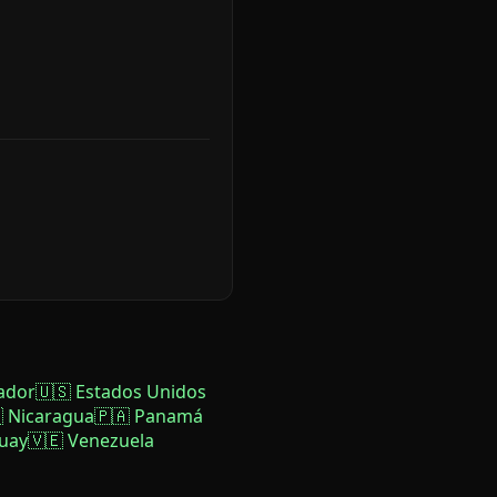
ador
🇺🇸 Estados Unidos
 Nicaragua
🇵🇦 Panamá
uay
🇻🇪 Venezuela