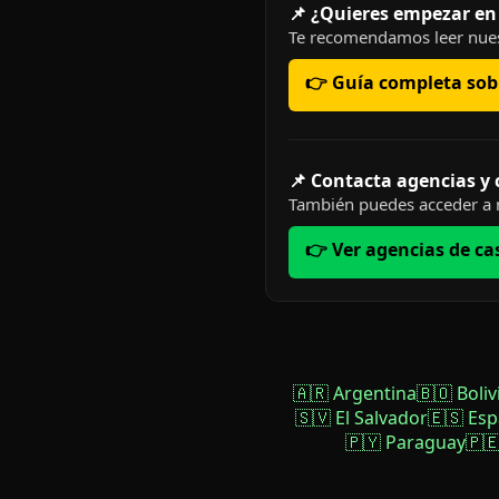
📌 ¿Quieres empezar en
Te recomendamos leer nues
👉 Guía completa sobr
📌 Contacta agencias y
También puedes acceder a n
👉 Ver agencias de ca
🇦🇷 Argentina
🇧🇴 Boliv
🇸🇻 El Salvador
🇪🇸 Es
🇵🇾 Paraguay
🇵