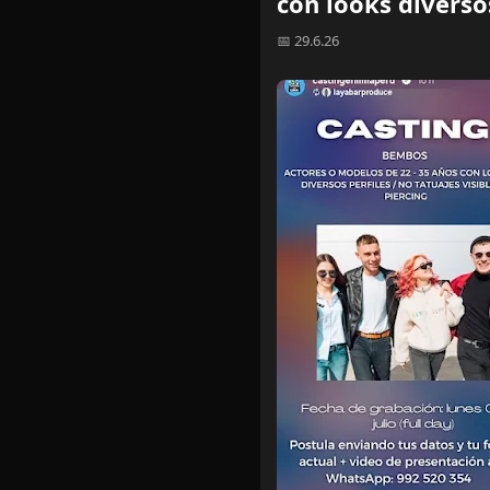
con looks divers
📅 29.6.26