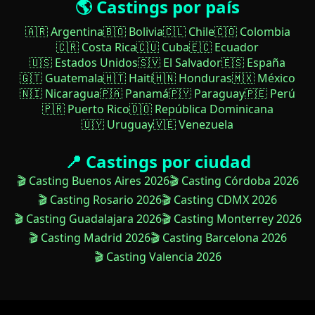
🌎 Castings por país
🇦🇷 Argentina
🇧🇴 Bolivia
🇨🇱 Chile
🇨🇴 Colombia
🇨🇷 Costa Rica
🇨🇺 Cuba
🇪🇨 Ecuador
🇺🇸 Estados Unidos
🇸🇻 El Salvador
🇪🇸 España
🇬🇹 Guatemala
🇭🇹 Haití
🇭🇳 Honduras
🇲🇽 México
🇳🇮 Nicaragua
🇵🇦 Panamá
🇵🇾 Paraguay
🇵🇪 Perú
🇵🇷 Puerto Rico
🇩🇴 República Dominicana
🇺🇾 Uruguay
🇻🇪 Venezuela
📍 Castings por ciudad
🎬 Casting Buenos Aires 2026
🎬 Casting Córdoba 2026
🎬 Casting Rosario 2026
🎬 Casting CDMX 2026
🎬 Casting Guadalajara 2026
🎬 Casting Monterrey 2026
🎬 Casting Madrid 2026
🎬 Casting Barcelona 2026
🎬 Casting Valencia 2026