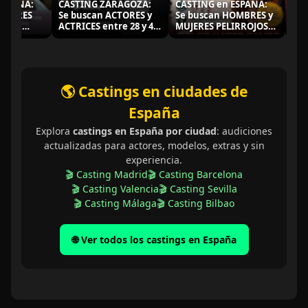
PAÑA:
CASTING ZARAGOZA:
CASTING en ESPAÑA:
CAST
MBRES
Se buscan ACTORES y
Se buscan HOMBRES y
busc
cia
ACTRICES entre 28 y 45
MUJERES PELIRROJOS
CHICA
años para importante
naturales para SERIE
para 
oyecto
rodaje en SEPTIEMBRE
"ANIMAL"
audio
2026
🌎 Castings en ciudades de
España
Explora
castings en España por ciudad
: audiciones
actualizadas para actores, modelos, extras y sin
experiencia.
🎬 Casting Madrid
🎬 Casting Barcelona
🎬 Casting Valencia
🎬 Casting Sevilla
🎬 Casting Málaga
🎬 Casting Bilbao
🌐 Ver todos los castings en España