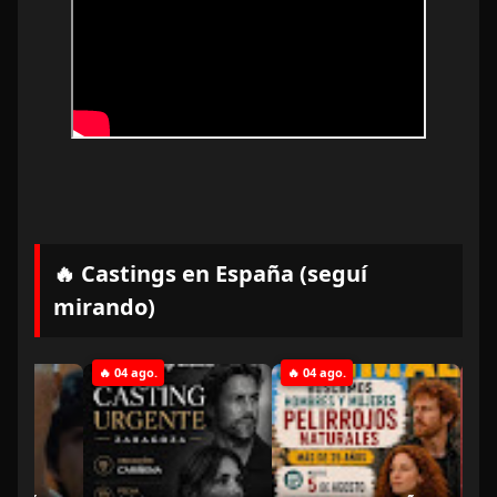
🔥 Castings en España (seguí
mirando)
🔥 04 ago.
🔥 04 ago.
🔥 04