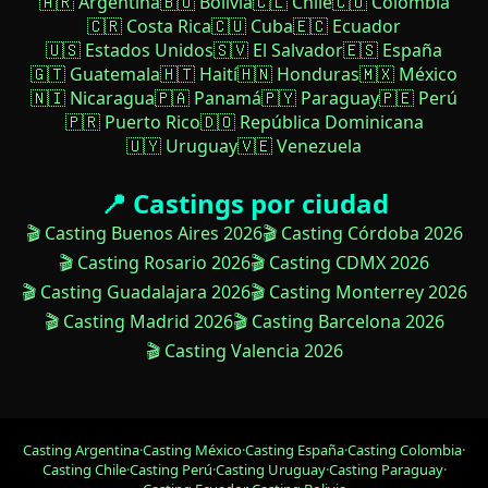
🇦🇷 Argentina
🇧🇴 Bolivia
🇨🇱 Chile
🇨🇴 Colombia
🇨🇷 Costa Rica
🇨🇺 Cuba
🇪🇨 Ecuador
🇺🇸 Estados Unidos
🇸🇻 El Salvador
🇪🇸 España
🇬🇹 Guatemala
🇭🇹 Haití
🇭🇳 Honduras
🇲🇽 México
🇳🇮 Nicaragua
🇵🇦 Panamá
🇵🇾 Paraguay
🇵🇪 Perú
🇵🇷 Puerto Rico
🇩🇴 República Dominicana
🇺🇾 Uruguay
🇻🇪 Venezuela
📍 Castings por ciudad
🎬 Casting Buenos Aires 2026
🎬 Casting Córdoba 2026
🎬 Casting Rosario 2026
🎬 Casting CDMX 2026
🎬 Casting Guadalajara 2026
🎬 Casting Monterrey 2026
🎬 Casting Madrid 2026
🎬 Casting Barcelona 2026
🎬 Casting Valencia 2026
Casting Argentina
·
Casting México
·
Casting España
·
Casting Colombia
·
Casting Chile
·
Casting Perú
·
Casting Uruguay
·
Casting Paraguay
·