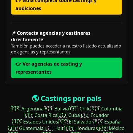
👉 Guía completa sobre castings y
audiciones
📌 Contacta agencias y castineras
directamente
También puedes acceder a nuestro listado actualizado
de agencias y representantes:
👉 Ver agencias de casting y
representantes
🌎 Castings por país
🇦🇷 Argentina
🇧🇴 Bolivia
🇨🇱 Chile
🇨🇴 Colombia
🇨🇷 Costa Rica
🇨🇺 Cuba
🇪🇨 Ecuador
🇺🇸 Estados Unidos
🇸🇻 El Salvador
🇪🇸 España
🇬🇹 Guatemala
🇭🇹 Haití
🇭🇳 Honduras
🇲🇽 México