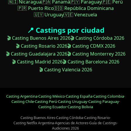
🇳🇮 Nicaragua
🇵🇦 Panamá
🇵🇾 Paraguay
🇵🇪 Perú
🇵🇷 Puerto Rico
🇩🇴 República Dominicana
🇺🇾 Uruguay
🇻🇪 Venezuela
📍 Castings por ciudad
🎬 Casting Buenos Aires 2026
🎬 Casting Córdoba 2026
🎬 Casting Rosario 2026
🎬 Casting CDMX 2026
🎬 Casting Guadalajara 2026
🎬 Casting Monterrey 2026
🎬 Casting Madrid 2026
🎬 Casting Barcelona 2026
🎬 Casting Valencia 2026
Casting Argentina
·
Casting México
·
Casting España
·
Casting Colombia
·
Casting Chile
·
Casting Perú
·
Casting Uruguay
·
Casting Paraguay
·
Casting Ecuador
·
Casting Bolivia
Casting Buenos Aires
·
Casting Córdoba
·
Casting Rosario
·
Casting Netflix Argentina
·
Agencias de Actores
·
Guía de Castings
·
Audiciones 2026