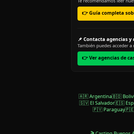
Te recomendamos leer nues
👉 Guía completa sobr
📌 Contacta agencias y
También puedes acceder a n
👉 Ver agencias de ca
🇦🇷 Argentina
🇧🇴 Boliv
🇸🇻 El Salvador
🇪🇸 Es
🇵🇾 Paraguay
🇵
🎬 Casting Buenos 