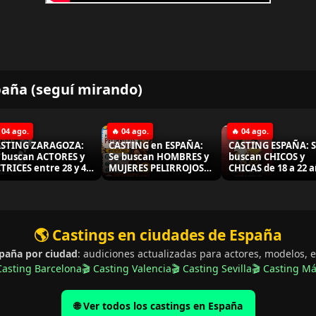
paña (seguí mirando)
 04 ago.
🔥 04 ago.
🔥 04 ago.
STING ZARAGOZA:
CASTING en ESPAÑA:
CASTING ESPAÑA: 
 buscan ACTORES y
Se buscan HOMBRES y
buscan CHICOS y
TRICES entre 28 y 45
MUJERES PELIRROJOS
CHICAS de 18 a 22 
os para importante
naturales para SERIE
para futuros proye
daje en SEPTIEMBRE
"ANIMAL"
audiovisuales
26
🌎 Castings en ciudades de España
spaña por ciudad
: audiciones actualizadas para actores, modelos, e
Casting Barcelona
🎬 Casting Valencia
🎬 Casting Sevilla
🎬 Casting M
🌐 Ver todos los castings en España