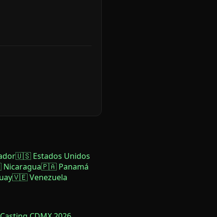
ador
🇺🇸 Estados Unidos
 Nicaragua
🇵🇦 Panamá
uay
🇻🇪 Venezuela
 Casting CDMX 2026