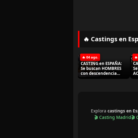
🔥 Castings en Es
🔥 04 ago.
🔥
CASTING en ESPAÑA:
CA
Se buscan HOMBRES
Se
con descendencia
AC
asiática para
añ
importante proyecto
ro
de ficción
20
Explora
castings en E
🎬 Casting Madrid
🎬 