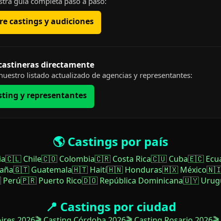
tra guía completa paso a paso:
e castings y audiciones
 castineras directamente
uestro listado actualizado de agencias y representantes:
sting y representantes
🌎 Castings por país
ia
🇨🇱 Chile
🇨🇴 Colombia
🇨🇷 Costa Rica
🇨🇺 Cuba
🇪🇨 Ecu
paña
🇬🇹 Guatemala
🇭🇹 Haití
🇭🇳 Honduras
🇲🇽 México
🇳
 Perú
🇵🇷 Puerto Rico
🇩🇴 República Dominicana
🇺🇾 Urug
📍 Castings por ciudad
Aires 2026
🎬 Casting Córdoba 2026
🎬 Casting Rosario 2026
🎬