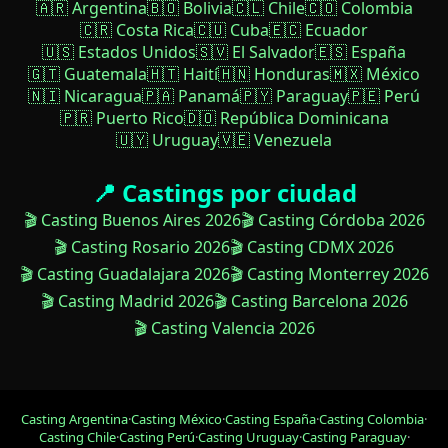
🇦🇷 Argentina
🇧🇴 Bolivia
🇨🇱 Chile
🇨🇴 Colombia
🇨🇷 Costa Rica
🇨🇺 Cuba
🇪🇨 Ecuador
🇺🇸 Estados Unidos
🇸🇻 El Salvador
🇪🇸 España
🇬🇹 Guatemala
🇭🇹 Haití
🇭🇳 Honduras
🇲🇽 México
🇳🇮 Nicaragua
🇵🇦 Panamá
🇵🇾 Paraguay
🇵🇪 Perú
🇵🇷 Puerto Rico
🇩🇴 República Dominicana
🇺🇾 Uruguay
🇻🇪 Venezuela
📍 Castings por ciudad
🎬 Casting Buenos Aires 2026
🎬 Casting Córdoba 2026
🎬 Casting Rosario 2026
🎬 Casting CDMX 2026
🎬 Casting Guadalajara 2026
🎬 Casting Monterrey 2026
🎬 Casting Madrid 2026
🎬 Casting Barcelona 2026
🎬 Casting Valencia 2026
Casting Argentina
·
Casting México
·
Casting España
·
Casting Colombia
·
Casting Chile
·
Casting Perú
·
Casting Uruguay
·
Casting Paraguay
·