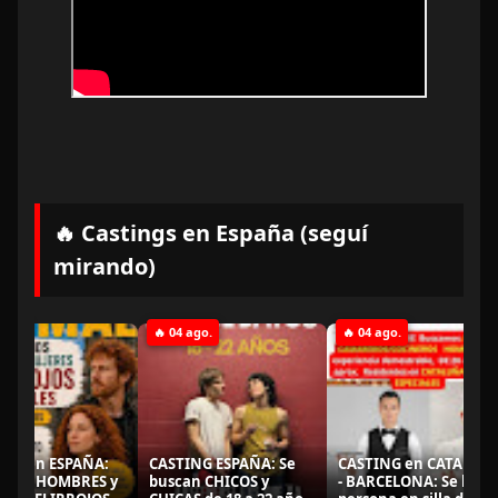
🔥 Castings en España (seguí
mirando)
🔥 04 ago.
🔥 04 ago.
 en ESPAÑA:
CASTING ESPAÑA: Se
CASTING en CATALUÑA
an HOMBRES y
buscan CHICOS y
- BARCELONA: Se busca