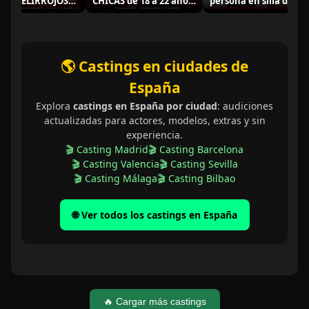
 PELIRROJOS
CHICAS de 18 a 22 años
persona en silla de
s para SERIE
para futuros proyectos
ruedas y hombres
"
audiovisuales
camareros/cocineros
para SPOT
PUBLICITARIO
🌎 Castings en ciudades de
España
Explora
castings en España por ciudad
: audiciones
actualizadas para actores, modelos, extras y sin
experiencia.
🎬 Casting Madrid
🎬 Casting Barcelona
🎬 Casting Valencia
🎬 Casting Sevilla
🎬 Casting Málaga
🎬 Casting Bilbao
🌐 Ver todos los castings en España
🔥 Cargar más castings