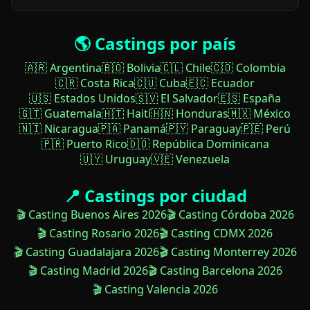
🌎 Castings por país
🇦🇷 Argentina
🇧🇴 Bolivia
🇨🇱 Chile
🇨🇴 Colombia
🇨🇷 Costa Rica
🇨🇺 Cuba
🇪🇨 Ecuador
🇺🇸 Estados Unidos
🇸🇻 El Salvador
🇪🇸 España
🇬🇹 Guatemala
🇭🇹 Haití
🇭🇳 Honduras
🇲🇽 México
🇳🇮 Nicaragua
🇵🇦 Panamá
🇵🇾 Paraguay
🇵🇪 Perú
🇵🇷 Puerto Rico
🇩🇴 República Dominicana
🇺🇾 Uruguay
🇻🇪 Venezuela
📍 Castings por ciudad
🎬 Casting Buenos Aires 2026
🎬 Casting Córdoba 2026
🎬 Casting Rosario 2026
🎬 Casting CDMX 2026
🎬 Casting Guadalajara 2026
🎬 Casting Monterrey 2026
🎬 Casting Madrid 2026
🎬 Casting Barcelona 2026
🎬 Casting Valencia 2026