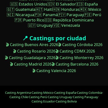
🇺🇸 Estados Unidos
🇸🇻 El Salvador
🇪🇸 España
🇬🇹 Guatemala
🇭🇹 Haití
🇭🇳 Honduras
🇲🇽 México
🇳🇮 Nicaragua
🇵🇦 Panamá
🇵🇾 Paraguay
🇵🇪 Perú
🇵🇷 Puerto Rico
🇩🇴 República Dominicana
🇺🇾 Uruguay
🇻🇪 Venezuela
📍 Castings por ciudad
🎬 Casting Buenos Aires 2026
🎬 Casting Córdoba 2026
🎬 Casting Rosario 2026
🎬 Casting CDMX 2026
🎬 Casting Guadalajara 2026
🎬 Casting Monterrey 2026
🎬 Casting Madrid 2026
🎬 Casting Barcelona 2026
🎬 Casting Valencia 2026
Casting Argentina
·
Casting México
·
Casting España
·
Casting Colombia
·
Casting Chile
·
Casting Perú
·
Casting Uruguay
·
Casting Paraguay
·
Casting Ecuador
·
Casting Bolivia