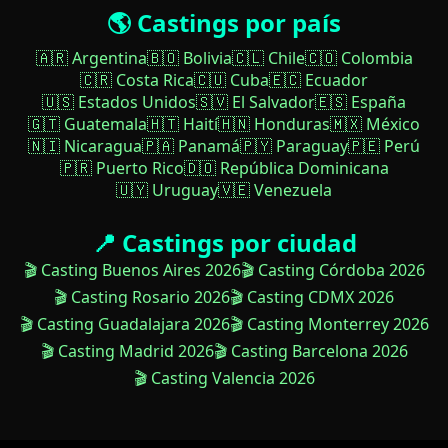
🌎 Castings por país
🇦🇷 Argentina
🇧🇴 Bolivia
🇨🇱 Chile
🇨🇴 Colombia
🇨🇷 Costa Rica
🇨🇺 Cuba
🇪🇨 Ecuador
🇺🇸 Estados Unidos
🇸🇻 El Salvador
🇪🇸 España
🇬🇹 Guatemala
🇭🇹 Haití
🇭🇳 Honduras
🇲🇽 México
🇳🇮 Nicaragua
🇵🇦 Panamá
🇵🇾 Paraguay
🇵🇪 Perú
🇵🇷 Puerto Rico
🇩🇴 República Dominicana
🇺🇾 Uruguay
🇻🇪 Venezuela
📍 Castings por ciudad
🎬 Casting Buenos Aires 2026
🎬 Casting Córdoba 2026
🎬 Casting Rosario 2026
🎬 Casting CDMX 2026
🎬 Casting Guadalajara 2026
🎬 Casting Monterrey 2026
🎬 Casting Madrid 2026
🎬 Casting Barcelona 2026
🎬 Casting Valencia 2026