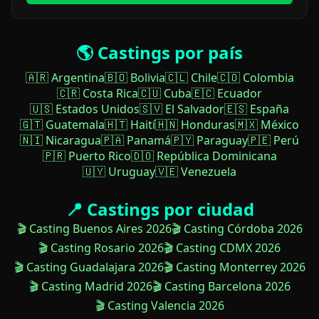
🌎 Castings por país
🇦🇷 Argentina
🇧🇴 Bolivia
🇨🇱 Chile
🇨🇴 Colombia
🇨🇷 Costa Rica
🇨🇺 Cuba
🇪🇨 Ecuador
🇺🇸 Estados Unidos
🇸🇻 El Salvador
🇪🇸 España
🇬🇹 Guatemala
🇭🇹 Haití
🇭🇳 Honduras
🇲🇽 México
🇳🇮 Nicaragua
🇵🇦 Panamá
🇵🇾 Paraguay
🇵🇪 Perú
🇵🇷 Puerto Rico
🇩🇴 República Dominicana
🇺🇾 Uruguay
🇻🇪 Venezuela
📍 Castings por ciudad
🎬 Casting Buenos Aires 2026
🎬 Casting Córdoba 2026
🎬 Casting Rosario 2026
🎬 Casting CDMX 2026
🎬 Casting Guadalajara 2026
🎬 Casting Monterrey 2026
🎬 Casting Madrid 2026
🎬 Casting Barcelona 2026
🎬 Casting Valencia 2026