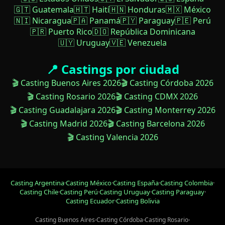
🇬🇹 Guatemala
🇭🇹 Haití
🇭🇳 Honduras
🇲🇽 México
🇳🇮 Nicaragua
🇵🇦 Panamá
🇵🇾 Paraguay
🇵🇪 Perú
🇵🇷 Puerto Rico
🇩🇴 República Dominicana
🇺🇾 Uruguay
🇻🇪 Venezuela
📍 Castings por ciudad
🎬 Casting Buenos Aires 2026
🎬 Casting Córdoba 2026
🎬 Casting Rosario 2026
🎬 Casting CDMX 2026
🎬 Casting Guadalajara 2026
🎬 Casting Monterrey 2026
🎬 Casting Madrid 2026
🎬 Casting Barcelona 2026
🎬 Casting Valencia 2026
Casting Argentina
·
Casting México
·
Casting España
·
Casting Colombia
·
Casting Chile
·
Casting Perú
·
Casting Uruguay
·
Casting Paraguay
·
Casting Ecuador
·
Casting Bolivia
Casting Buenos Aires
·
Casting Córdoba
·
Casting Rosario
·