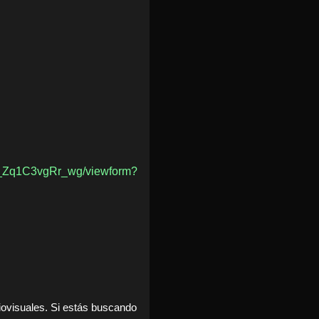
U_Zq1C3vgRr_wg/viewform?
iovisuales. Si estás buscando