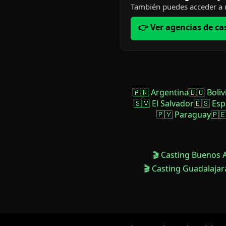
También puedes acceder a n
👉 Ver agencias de ca
🇦🇷 Argentina
🇧🇴 Boliv
🇸🇻 El Salvador
🇪🇸 Es
🇵🇾 Paraguay
🇵
🎬 Casting Buenos 
🎬 Casting Guadalajar