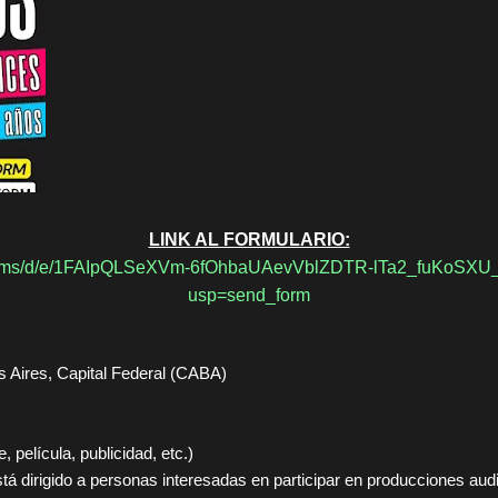
LINK AL FORMULARIO:
/forms/d/e/1FAIpQLSeXVm-6fOhbaUAevVblZDTR-lTa2_fuKoSX
usp=send_form
 Aires, Capital Federal (CABA)
, película, publicidad, etc.)
tá dirigido a personas interesadas en participar en producciones aud