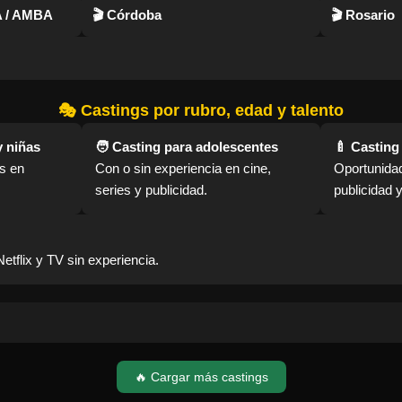
A / AMBA
🎬 Córdoba
🎬 Rosario
🎭 Castings por rubro, edad y talento
y niñas
🧑 Casting para adolescentes
🍼 Casting
s en
Con o sin experiencia en cine,
Oportunida
series y publicidad.
publicidad 
Netflix y TV sin experiencia.
🔥 Cargar más castings