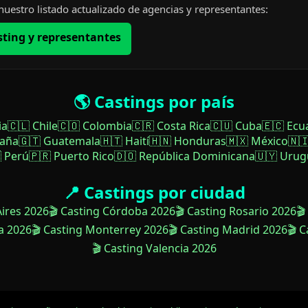
uestro listado actualizado de agencias y representantes:
sting y representantes
🌎 Castings por país
ia
🇨🇱 Chile
🇨🇴 Colombia
🇨🇷 Costa Rica
🇨🇺 Cuba
🇪🇨 Ecu
paña
🇬🇹 Guatemala
🇭🇹 Haití
🇭🇳 Honduras
🇲🇽 México
🇳
 Perú
🇵🇷 Puerto Rico
🇩🇴 República Dominicana
🇺🇾 Urug
📍 Castings por ciudad
Aires 2026
🎬 Casting Córdoba 2026
🎬 Casting Rosario 2026
🎬
a 2026
🎬 Casting Monterrey 2026
🎬 Casting Madrid 2026
🎬 
🎬 Casting Valencia 2026