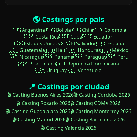
🌎 Castings por país
🇦🇷 Argentina
🇧🇴 Bolivia
🇨🇱 Chile
🇨🇴 Colombia
🇨🇷 Costa Rica
🇨🇺 Cuba
🇪🇨 Ecuador
🇺🇸 Estados Unidos
🇸🇻 El Salvador
🇪🇸 España
🇬🇹 Guatemala
🇭🇹 Haití
🇭🇳 Honduras
🇲🇽 México
🇳🇮 Nicaragua
🇵🇦 Panamá
🇵🇾 Paraguay
🇵🇪 Perú
🇵🇷 Puerto Rico
🇩🇴 República Dominicana
🇺🇾 Uruguay
🇻🇪 Venezuela
📍 Castings por ciudad
🎬 Casting Buenos Aires 2026
🎬 Casting Córdoba 2026
🎬 Casting Rosario 2026
🎬 Casting CDMX 2026
🎬 Casting Guadalajara 2026
🎬 Casting Monterrey 2026
🎬 Casting Madrid 2026
🎬 Casting Barcelona 2026
🎬 Casting Valencia 2026