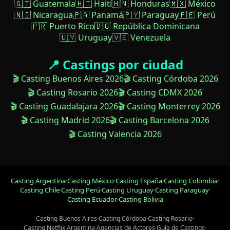
🇬🇹 Guatemala
🇭🇹 Haití
🇭🇳 Honduras
🇲🇽 México
🇳🇮 Nicaragua
🇵🇦 Panamá
🇵🇾 Paraguay
🇵🇪 Perú
🇵🇷 Puerto Rico
🇩🇴 República Dominicana
🇺🇾 Uruguay
🇻🇪 Venezuela
📍 Castings por ciudad
🎬 Casting Buenos Aires 2026
🎬 Casting Córdoba 2026
🎬 Casting Rosario 2026
🎬 Casting CDMX 2026
🎬 Casting Guadalajara 2026
🎬 Casting Monterrey 2026
🎬 Casting Madrid 2026
🎬 Casting Barcelona 2026
🎬 Casting Valencia 2026
Casting Argentina
·
Casting México
·
Casting España
·
Casting Colombia
·
Casting Chile
·
Casting Perú
·
Casting Uruguay
·
Casting Paraguay
·
Casting Ecuador
·
Casting Bolivia
Casting Buenos Aires
·
Casting Córdoba
·
Casting Rosario
·
Casting Netflix Argentina
·
Agencias de Actores
·
Guía de Castings
·