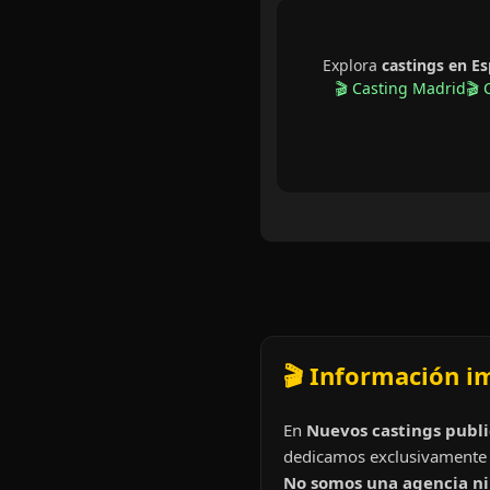
Explora
castings en E
🎬 Casting Madrid
🎬 
🎬 Información i
En
Nuevos castings publi
dedicamos exclusivamente 
No somos una agencia ni 