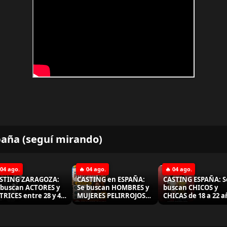
paña (seguí mirando)
 04 ago.
🔥 04 ago.
🔥 04 ago.
STING ZARAGOZA:
CASTING en ESPAÑA:
CASTING ESPAÑA: S
 buscan ACTORES y
Se buscan HOMBRES y
buscan CHICOS y
TRICES entre 28 y 45
MUJERES PELIRROJOS
CHICAS de 18 a 22 a
os para importante
naturales para SERIE
para futuros proye
daje en SEPTIEMBRE
"ANIMAL"
audiovisuales
26