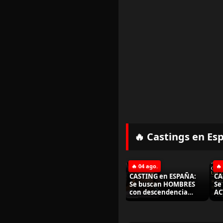
🔥 Castings en Es
🔥 04 ago.
🔥
CASTING en ESPAÑA:
CA
Se buscan HOMBRES
Se
con descendencia
AC
asiática para
añ
importante proyecto
ro
de ficción
20