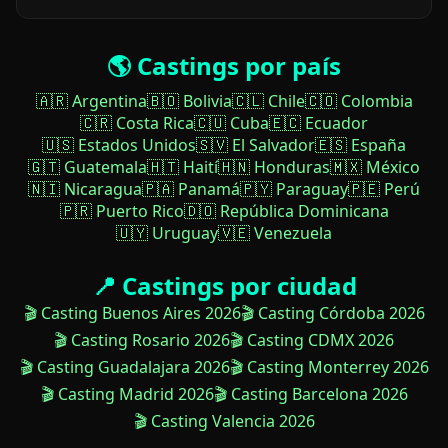
🌎 Castings por país
🇦🇷 Argentina
🇧🇴 Bolivia
🇨🇱 Chile
🇨🇴 Colombia
🇨🇷 Costa Rica
🇨🇺 Cuba
🇪🇨 Ecuador
🇺🇸 Estados Unidos
🇸🇻 El Salvador
🇪🇸 España
🇬🇹 Guatemala
🇭🇹 Haití
🇭🇳 Honduras
🇲🇽 México
🇳🇮 Nicaragua
🇵🇦 Panamá
🇵🇾 Paraguay
🇵🇪 Perú
🇵🇷 Puerto Rico
🇩🇴 República Dominicana
🇺🇾 Uruguay
🇻🇪 Venezuela
📍 Castings por ciudad
🎬 Casting Buenos Aires 2026
🎬 Casting Córdoba 2026
🎬 Casting Rosario 2026
🎬 Casting CDMX 2026
🎬 Casting Guadalajara 2026
🎬 Casting Monterrey 2026
🎬 Casting Madrid 2026
🎬 Casting Barcelona 2026
🎬 Casting Valencia 2026