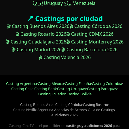
🇺🇾 Uruguay
🇻🇪 Venezuela
📍 Castings por ciudad
🎬 Casting Buenos Aires 2026
🎬 Casting Córdoba 2026
🎬 Casting Rosario 2026
🎬 Casting CDMX 2026
🎬 Casting Guadalajara 2026
🎬 Casting Monterrey 2026
🎬 Casting Madrid 2026
🎬 Casting Barcelona 2026
🎬 Casting Valencia 2026
Casting Argentina
·
Casting México
·
Casting España
·
Casting Colombia
·
Casting Chile
·
Casting Perú
·
Casting Uruguay
·
Casting Paraguay
·
Casting Ecuador
·
Casting Bolivia
Casting Buenos Aires
·
Casting Córdoba
·
Casting Rosario
·
Casting Netflix Argentina
·
Agencias de Actores
·
Guía de Castings
·
Audiciones 2026
CastingsCineTV es el portal líder de
castings y audiciones 2026
para