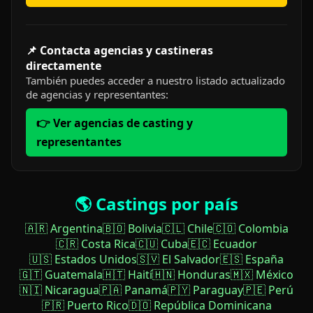
📌 Contacta agencias y castineras
directamente
También puedes acceder a nuestro listado actualizado
de agencias y representantes:
👉 Ver agencias de casting y
representantes
🌎 Castings por país
🇦🇷 Argentina
🇧🇴 Bolivia
🇨🇱 Chile
🇨🇴 Colombia
🇨🇷 Costa Rica
🇨🇺 Cuba
🇪🇨 Ecuador
🇺🇸 Estados Unidos
🇸🇻 El Salvador
🇪🇸 España
🇬🇹 Guatemala
🇭🇹 Haití
🇭🇳 Honduras
🇲🇽 México
🇳🇮 Nicaragua
🇵🇦 Panamá
🇵🇾 Paraguay
🇵🇪 Perú
🇵🇷 Puerto Rico
🇩🇴 República Dominicana