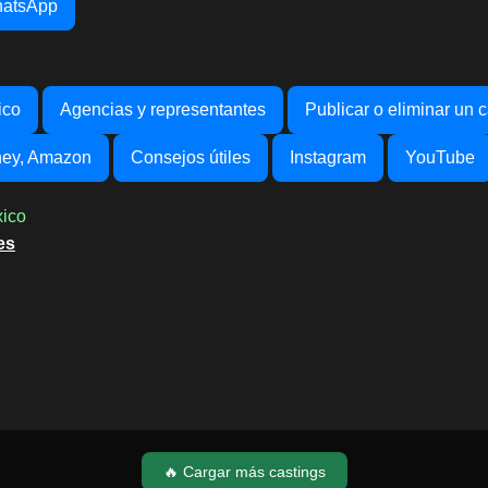
hatsApp
ico
Agencias y representantes
Publicar o eliminar un c
sney, Amazon
Consejos útiles
Instagram
YouTube
xico
es
🔥 Cargar más castings