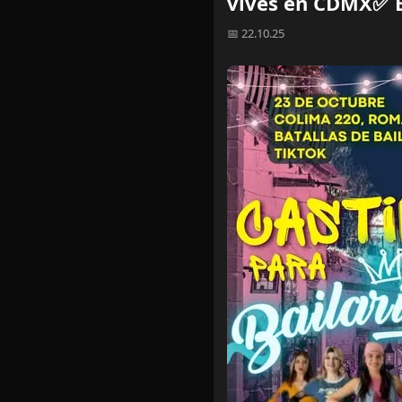
vives en CDMX✅ E
📅 22.10.25