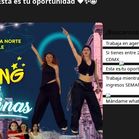
sta es tu oportunidad ❤️✨🤩
¡Buscamos 
Trabaja en agen
Si tienes entre
CDMX
Esta es tu opo
Trabaja mientra
ingresos SEMA
Mándame whats 