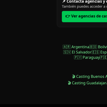
📌 Contacta agencias y
También puedes acceder a n
👉 Ver agencias de ca
🇦🇷 Argentina
🇧🇴 Boliv
🇸🇻 El Salvador
🇪🇸 Es
🇵🇾 Paraguay
🇵
🎬 Casting Buenos 
🎬 Casting Guadalajar