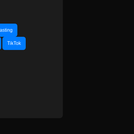
asting
TikTok