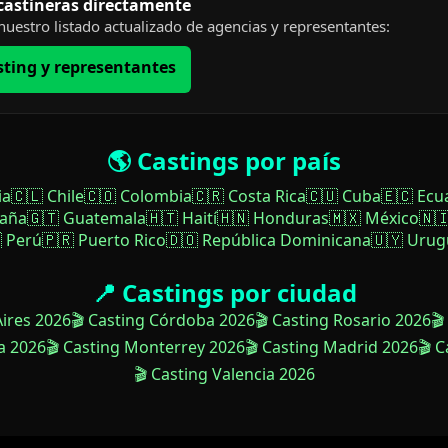
 castineras directamente
uestro listado actualizado de agencias y representantes:
sting y representantes
🌎 Castings por país
ia
🇨🇱 Chile
🇨🇴 Colombia
🇨🇷 Costa Rica
🇨🇺 Cuba
🇪🇨 Ecu
paña
🇬🇹 Guatemala
🇭🇹 Haití
🇭🇳 Honduras
🇲🇽 México
🇳
 Perú
🇵🇷 Puerto Rico
🇩🇴 República Dominicana
🇺🇾 Urug
📍 Castings por ciudad
Aires 2026
🎬 Casting Córdoba 2026
🎬 Casting Rosario 2026
🎬
a 2026
🎬 Casting Monterrey 2026
🎬 Casting Madrid 2026
🎬 
🎬 Casting Valencia 2026