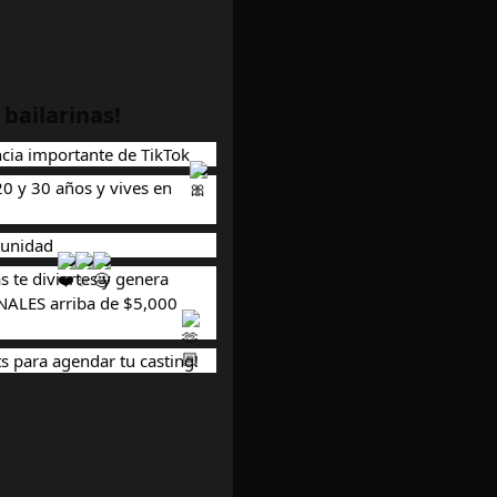
bailarinas!
cia importante de TikTok
 20 y 30 años y vives en
rtunidad
s te diviertes y genera
NALES arriba de $5,000
para agendar tu casting!