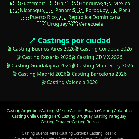
🇬🇹 Guatemala
🇭🇹 Haití
🇭🇳 Honduras
🇲🇽 México
🇳🇮 Nicaragua
🇵🇦 Panamá
🇵🇾 Paraguay
🇵🇪 Perú
🇵🇷 Puerto Rico
🇩🇴 República Dominicana
🇺🇾 Uruguay
🇻🇪 Venezuela
📍 Castings por ciudad
🎬 Casting Buenos Aires 2026
🎬 Casting Córdoba 2026
🎬 Casting Rosario 2026
🎬 Casting CDMX 2026
🎬 Casting Guadalajara 2026
🎬 Casting Monterrey 2026
🎬 Casting Madrid 2026
🎬 Casting Barcelona 2026
🎬 Casting Valencia 2026
Casting Argentina
·
Casting México
·
Casting España
·
Casting Colombia
·
Casting Chile
·
Casting Perú
·
Casting Uruguay
·
Casting Paraguay
·
Casting Ecuador
·
Casting Bolivia
Casting Buenos Aires
·
Casting Córdoba
·
Casting Rosario
·
Casting Netflix Argentina
·
Agencias de Actores
·
Guía de Castings
·