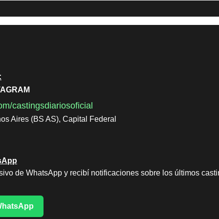
itos y querés formar parte de una red de trabajo con proyectos 
:
STAGRAM
m/castingsdiariosoficial
os Aires (BS AS), Capital Federal
tsApp
sivo de WhatsApp y recibí notificaciones sobre los últimos cast
 WhatsApp