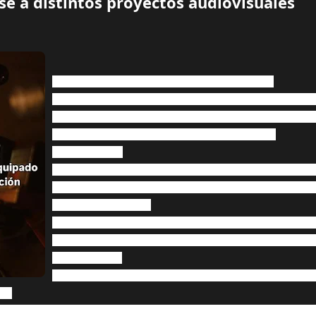
e a distintos proyectos audiovisuales
📣 BUSCAMOS FILMMAKER FREELANCE
Estamos armando un equipo de trabajo y buscamos 
(no estudios, no productoras), que cuenten con equi
sumarse a distintos proyectos audiovisuales.
🔹 Requisitos:
- Ser freelance / independiente (no agencias ni produ
- Contar con equipo propio: cámara profesional, lente
accesorios básicos.
- Experiencia comprobable en rodajes (se valora reel 
- Disponibilidad para integrarse a un equipo de trab
🔹 Importante:
- BEG define los honorarios y tarifas según cada pro
dos
precios establecidos, nosotros arreglamos de acuerdo a cada p