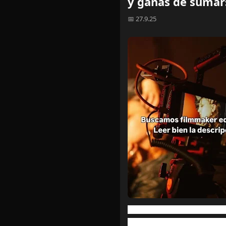
y ganas de sumars
📅 27.9.25
- Se trata de trabajos varia
- No buscamos alguien con 