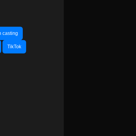
n casting
TikTok